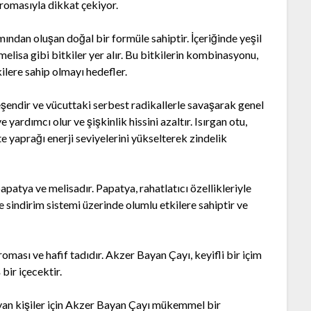
aromasıyla dikkat çekiyor.
mından oluşan doğal bir formüle sahiptir. İçeriğinde yeşil
melisa gibi bitkiler yer alır. Bu bitkilerin kombinasyonu,
ilere sahip olmayı hedefler.
ileşendir ve vücuttaki serbest radikallerle savaşarak genel
yardımcı olur ve şişkinlik hissini azaltır. Isırgan otu,
e yaprağı enerji seviyelerini yükselterek zindelik
apatya ve melisadır. Papatya, rahatlatıcı özellikleriyle
se sindirim sistemi üzerinde olumlu etkilere sahiptir ve
roması ve hafif tadıdır. Akzer Bayan Çayı, keyifli bir içim
bir içecektir.
ayan kişiler için Akzer Bayan Çayı mükemmel bir