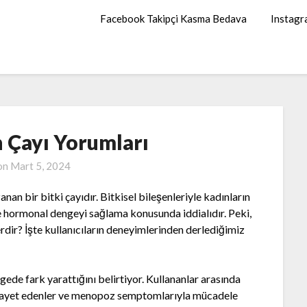
Facebook Takipçi Kasma Bedava
Instagr
 Çayı Yorumları
on
Mart 5, 2024
n bir bitki çayıdır. Bitkisel bileşenleriyle kadınların
e hormonal dengeyi sağlama konusunda iddialıdır. Peki,
dir? İşte kullanıcıların deneyimlerinden derlediğimiz
de fark yarattığını belirtiyor. Kullananlar arasında
şikayet edenler ve menopoz semptomlarıyla mücadele