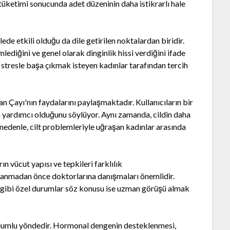
i tüketimi sonucunda adet düzeninin daha istikrarlı hale
de etkili olduğu da dile getirilen noktalardan biridir.
mlediğini ve genel olarak dinginlik hissi verdiğini ifade
stresle başa çıkmak isteyen kadınlar tarafından tercih
yan Çayı'nın faydalarını paylaşmaktadır. Kullanıcıların bir
ına yardımcı olduğunu söylüyor. Aynı zamanda, cildin daha
nedenle, cilt problemleriyle uğraşan kadınlar arasında
n vücut yapısı ve tepkileri farklılık
llanmadan önce doktorlarına danışmaları önemlidir.
u gibi özel durumlar söz konusu ise uzman görüşü almak
 olumlu yöndedir. Hormonal dengenin desteklenmesi,