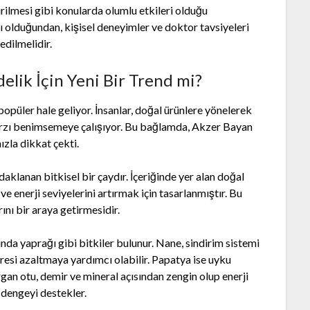
tirilmesi gibi konularda olumlu etkileri olduğu
ı olduğundan, kişisel deneyimler ve doktor tavsiyeleri
edilmelidir.
elik İçin Yeni Bir Trend mi?
opüler hale geliyor. İnsanlar, doğal ürünlere yönelerek
tarzı benimsemeye çalışıyor. Bu bağlamda, Akzer Bayan
ızla dikkat çekti.
aklanan bitkisel bir çaydır. İçeriğinde yer alan doğal
ve enerji seviyelerini artırmak için tasarlanmıştır. Bu
rını bir araya getirmesidir.
unda yaprağı gibi bitkiler bulunur. Nane, sindirim sistemi
stresi azaltmaya yardımcı olabilir. Papatya ise uyku
rgan otu, demir ve mineral açısından zengin olup enerji
 dengeyi destekler.