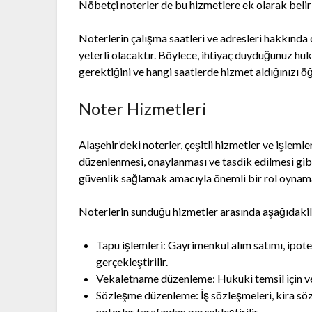
Nöbetçi noterler de bu hizmetlere ek olarak belir
Noterlerin çalışma saatleri ve adresleri hakkında
yeterli olacaktır. Böylece, ihtiyaç duyduğunuz hu
gerektiğini ve hangi saatlerde hizmet aldığınızı öğ
Noter Hizmetleri
Alaşehir’deki noterler, çeşitli hizmetler ve işleml
düzenlenmesi, onaylanması ve tasdik edilmesi gibi 
güvenlik sağlamak amacıyla önemli bir rol oynam
Noterlerin sunduğu hizmetler arasında aşağıdakil
Tapu işlemleri: Gayrimenkul alım satımı, ipotek
gerçekleştirilir.
Vekaletname düzenleme: Hukuki temsil için ve
Sözleşme düzenleme: İş sözleşmeleri, kira söz
noterler tarafından gerçekleştirilir.