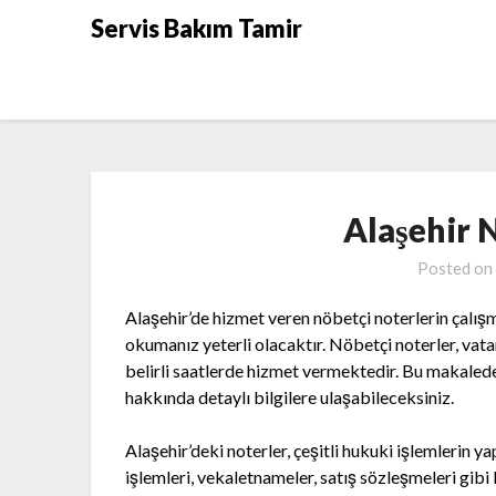
Skip
Servis Bakım Tamir
to
content
Alaşehir 
Posted on
Alaşehir’de hizmet veren nöbetçi noterlerin çalış
okumanız yeterli olacaktır. Nöbetçi noterler, vata
belirli saatlerde hizmet vermektedir. Bu makalede,
hakkında detaylı bilgilere ulaşabileceksiniz.
Alaşehir’deki noterler, çeşitli hukuki işlemlerin y
işlemleri, vekaletnameler, satış sözleşmeleri gibi