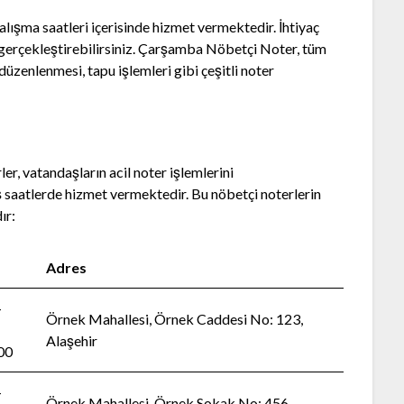
lışma saatleri içerisinde hizmet vermektedir. İhtiyaç
 gerçekleştirebilirsiniz. Çarşamba Nöbetçi Noter, tüm
üzenlenmesi, tapu işlemleri gibi çeşitli noter
r, vatandaşların acil noter işlemlerini
iş saatlerde hizmet vermektedir. Bu nöbetçi noterlerin
ır:
Adres
–
Örnek Mahallesi, Örnek Caddesi No: 123,
Alaşehir
:00
–
Örnek Mahallesi, Örnek Sokak No: 456,