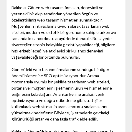
Balıkesir Gönen web tasarım firmaları, deneyimli ve
yetenekli bir ekip tarafından yönetilen özgün ve
özelleştirilmiş web tasarım hizmetleri sunmaktadır.
Müşterilerin ihtiyaçlarına uygun olarak tasarlanan web
siteleri, modern ve estetik bir görünüme sahip olurken aynı
zamanda kullanıcı dostu arayüzlerle donatılır. Bu sayede,
ziyaretçiler sitenin kolaylıkla gezinti yapabileceği, bilgilere
hızlı erişebileceği ve etkileyici bir kullanıcı deneyimi
yaşayabileceği bir ortamda bulunurlar.
Gönen'deki web tasarım firmalarının sunduğu bir diğer
önemli hizmet ise SEO optimizasyonudur. Arama
motorlarıyla uyumlu bir şekilde tasarlanan web siteleri,
potansiyel müşterilerin işletmenin ürün ve hizmetlerine
erişmesini kolaylaştırır. Anahtar kelime analizi, içerik
optimizasyonu ve doğru etiketleme gibi stratejiler
kullanılarak web sitesinin arama motoru sıralamalarını
yükseltmek hedeflenir. Böylece, işletmelerin çevrimiçi
görünürlüğü artar ve daha fazla trafik elde edilir.
Balıkesir Gönen'deki web tasarım firmaları, aynı zamanda