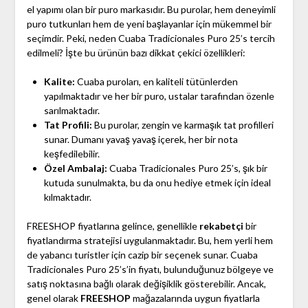
el yapımı olan bir puro markasıdır. Bu purolar, hem deneyimli
puro tutkunları hem de yeni başlayanlar için mükemmel bir
seçimdir. Peki, neden Cuaba Tradicionales Puro 25’s tercih
edilmeli? İşte bu ürünün bazı dikkat çekici özellikleri:
Kalite:
Cuaba puroları, en kaliteli tütünlerden
yapılmaktadır ve her bir puro, ustalar tarafından özenle
sarılmaktadır.
Tat Profili:
Bu purolar, zengin ve karmaşık tat profilleri
sunar. Dumanı yavaş yavaş içerek, her bir nota
keşfedilebilir.
Özel Ambalaj:
Cuaba Tradicionales Puro 25’s, şık bir
kutuda sunulmakta, bu da onu hediye etmek için ideal
kılmaktadır.
FREESHOP fiyatlarına gelince, genellikle
rekabetçi
bir
fiyatlandırma stratejisi uygulanmaktadır. Bu, hem yerli hem
de yabancı turistler için cazip bir seçenek sunar. Cuaba
Tradicionales Puro 25’s’in fiyatı, bulunduğunuz bölgeye ve
satış noktasına bağlı olarak değişiklik gösterebilir. Ancak,
genel olarak
FREESHOP
mağazalarında uygun fiyatlarla