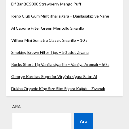
Elf Bar BC5000 Strawberry Mango Puff
Keno Club Gum Mint ithal sigara – Damlasakızı ve Nane
Al Capone Filter Green Mentollü Sigarillo
Villiger Mini Sumatra Classic Sigarillo – 10’s
Smoking Brown Filter Tips – 50 adet Zıvana
Rocks Short Tip Vanilla sigarillo – Vanilya Aromalı – 50’s
George Karelias Superior Virginia sigara Satın Al
Dukha Organic King Size Slim Sigara Kağıdı – Zıvanalı
ARA
Ara