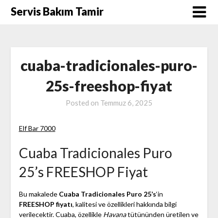
Skip
Servis Bakım Tamir
to
content
cuaba-tradicionales-puro-
25s-freeshop-fiyat
Posted on
Temmuz 6, 2025
Elf Bar 7000
Cuaba Tradicionales Puro
25’s FREESHOP Fiyat
Bu makalede
Cuaba Tradicionales Puro 25’s
‘in
FREESHOP fiyatı
, kalitesi ve özellikleri hakkında bilgi
verilecektir. Cuaba, özellikle
Havana
tütününden üretilen ve