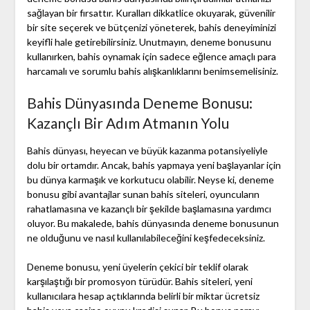
sağlayan bir fırsattır. Kuralları dikkatlice okuyarak, güvenilir
bir site seçerek ve bütçenizi yöneterek, bahis deneyiminizi
keyifli hale getirebilirsiniz. Unutmayın, deneme bonusunu
kullanırken, bahis oynamak için sadece eğlence amaçlı para
harcamalı ve sorumlu bahis alışkanlıklarını benimsemelisiniz.
Bahis Dünyasında Deneme Bonusu:
Kazançlı Bir Adım Atmanın Yolu
Bahis dünyası, heyecan ve büyük kazanma potansiyeliyle
dolu bir ortamdır. Ancak, bahis yapmaya yeni başlayanlar için
bu dünya karmaşık ve korkutucu olabilir. Neyse ki, deneme
bonusu gibi avantajlar sunan bahis siteleri, oyuncuların
rahatlamasına ve kazançlı bir şekilde başlamasına yardımcı
oluyor. Bu makalede, bahis dünyasında deneme bonusunun
ne olduğunu ve nasıl kullanılabileceğini keşfedeceksiniz.
Deneme bonusu, yeni üyelerin çekici bir teklif olarak
karşılaştığı bir promosyon türüdür. Bahis siteleri, yeni
kullanıcılara hesap açtıklarında belirli bir miktar ücretsiz