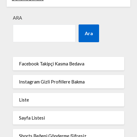
ARA
Ara
Facebook Takipçi Kasma Bedava
Instagram Gizli Profillere Bakma
Liste
Sayfa Listesi
Shorts Beğeni Gönderme Şifresiz