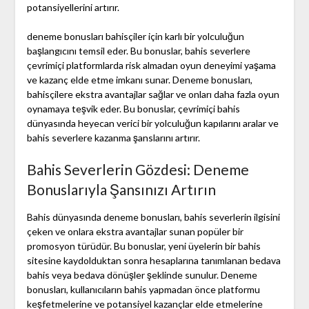
potansiyellerini artırır.
deneme bonusları bahisçiler için karlı bir yolculuğun
başlangıcını temsil eder. Bu bonuslar, bahis severlere
çevrimiçi platformlarda risk almadan oyun deneyimi yaşama
ve kazanç elde etme imkanı sunar. Deneme bonusları,
bahisçilere ekstra avantajlar sağlar ve onları daha fazla oyun
oynamaya teşvik eder. Bu bonuslar, çevrimiçi bahis
dünyasında heyecan verici bir yolculuğun kapılarını aralar ve
bahis severlere kazanma şanslarını artırır.
Bahis Severlerin Gözdesi: Deneme
Bonuslarıyla Şansınızı Artırın
Bahis dünyasında deneme bonusları, bahis severlerin ilgisini
çeken ve onlara ekstra avantajlar sunan popüler bir
promosyon türüdür. Bu bonuslar, yeni üyelerin bir bahis
sitesine kaydolduktan sonra hesaplarına tanımlanan bedava
bahis veya bedava dönüşler şeklinde sunulur. Deneme
bonusları, kullanıcıların bahis yapmadan önce platformu
keşfetmelerine ve potansiyel kazançlar elde etmelerine