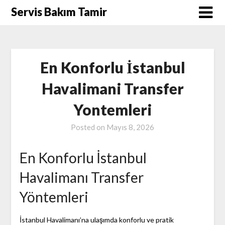
Skip
Servis Bakım Tamir
to
content
En Konforlu İstanbul
Havalimani Transfer
Yontemleri
Posted on
Mayıs 8, 2026
En Konforlu İstanbul
Havalimanı Transfer
Yöntemleri
İstanbul Havalimanı’na ulaşımda konforlu ve pratik