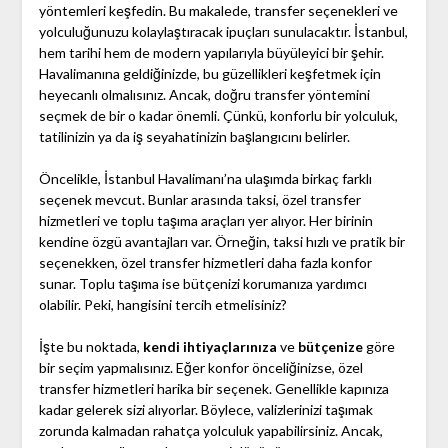
yöntemleri keşfedin. Bu makalede, transfer seçenekleri ve
yolculuğunuzu kolaylaştıracak ipuçları sunulacaktır. İstanbul,
hem tarihi hem de modern yapılarıyla büyüleyici bir şehir.
Havalimanına geldiğinizde, bu güzellikleri keşfetmek için
heyecanlı olmalısınız. Ancak, doğru transfer yöntemini
seçmek de bir o kadar önemli. Çünkü, konforlu bir yolculuk,
tatilinizin ya da iş seyahatinizin başlangıcını belirler.
Öncelikle, İstanbul Havalimanı’na ulaşımda birkaç farklı
seçenek mevcut. Bunlar arasında taksi, özel transfer
hizmetleri ve toplu taşıma araçları yer alıyor. Her birinin
kendine özgü avantajları var. Örneğin, taksi hızlı ve pratik bir
seçenekken, özel transfer hizmetleri daha fazla konfor
sunar. Toplu taşıma ise bütçenizi korumanıza yardımcı
olabilir. Peki, hangisini tercih etmelisiniz?
İşte bu noktada,
kendi ihtiyaçlarınıza
ve
bütçenize
göre
bir seçim yapmalısınız. Eğer konfor önceliğinizse, özel
transfer hizmetleri harika bir seçenek. Genellikle kapınıza
kadar gelerek sizi alıyorlar. Böylece, valizlerinizi taşımak
zorunda kalmadan rahatça yolculuk yapabilirsiniz. Ancak,