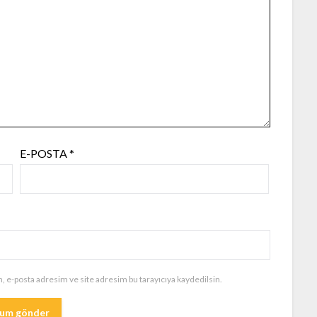
E-POSTA
*
, e-posta adresim ve site adresim bu tarayıcıya kaydedilsin.