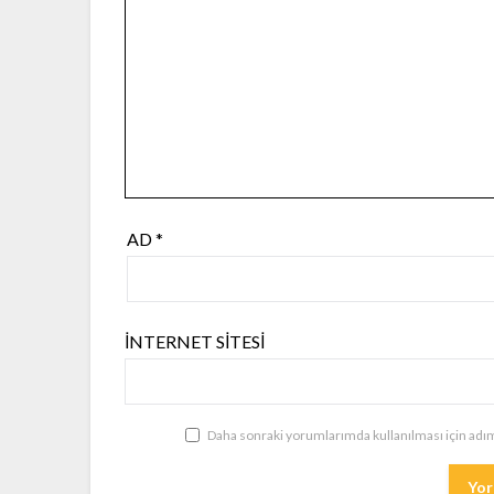
AD
*
İNTERNET SITESI
Daha sonraki yorumlarımda kullanılması için adım