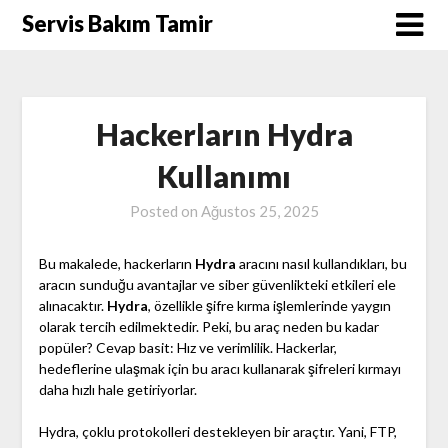
Skip
Servis Bakım Tamir
to
content
Hackerların Hydra
Kullanımı
Posted on
Ağustos 25, 2025
Bu makalede, hackerların
Hydra
aracını nasıl kullandıkları, bu
aracın sunduğu avantajlar ve siber güvenlikteki etkileri ele
alınacaktır.
Hydra
, özellikle şifre kırma işlemlerinde yaygın
olarak tercih edilmektedir. Peki, bu araç neden bu kadar
popüler? Cevap basit: Hız ve verimlilik. Hackerlar,
hedeflerine ulaşmak için bu aracı kullanarak şifreleri kırmayı
daha hızlı hale getiriyorlar.
Hydra, çoklu protokolleri destekleyen bir araçtır. Yani, FTP,