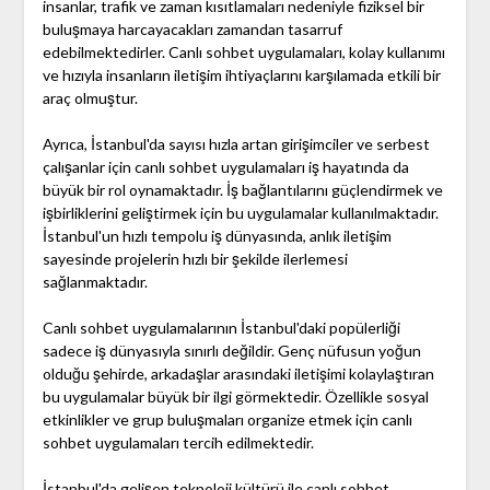
insanlar, trafik ve zaman kısıtlamaları nedeniyle fiziksel bir
buluşmaya harcayacakları zamandan tasarruf
edebilmektedirler. Canlı sohbet uygulamaları, kolay kullanımı
ve hızıyla insanların iletişim ihtiyaçlarını karşılamada etkili bir
araç olmuştur.
Ayrıca, İstanbul'da sayısı hızla artan girişimciler ve serbest
çalışanlar için canlı sohbet uygulamaları iş hayatında da
büyük bir rol oynamaktadır. İş bağlantılarını güçlendirmek ve
işbirliklerini geliştirmek için bu uygulamalar kullanılmaktadır.
İstanbul'un hızlı tempolu iş dünyasında, anlık iletişim
sayesinde projelerin hızlı bir şekilde ilerlemesi
sağlanmaktadır.
Canlı sohbet uygulamalarının İstanbul'daki popülerliği
sadece iş dünyasıyla sınırlı değildir. Genç nüfusun yoğun
olduğu şehirde, arkadaşlar arasındaki iletişimi kolaylaştıran
bu uygulamalar büyük bir ilgi görmektedir. Özellikle sosyal
etkinlikler ve grup buluşmaları organize etmek için canlı
sohbet uygulamaları tercih edilmektedir.
İstanbul'da gelişen teknoloji kültürü ile canlı sohbet