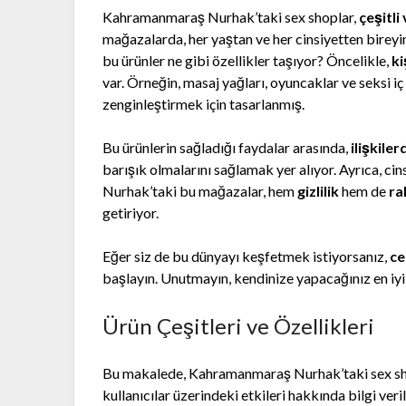
Kahramanmaraş Nurhak’taki sex shoplar,
çeşitli 
mağazalarda, her yaştan ve her cinsiyetten birey
bu ürünler ne gibi özellikler taşıyor? Öncelikle,
ki
var. Örneğin, masaj yağları, oyuncaklar ve seksi iç
zenginleştirmek için tasarlanmış.
Bu ürünlerin sağladığı faydalar arasında,
ilişkile
barışık olmalarını sağlamak yer alıyor. Ayrıca, cin
Nurhak’taki bu mağazalar, hem
gizlilik
hem de
ra
getiriyor.
Eğer siz de bu dünyayı keşfetmek istiyorsanız,
ce
başlayın. Unutmayın, kendinize yapacağınız en iyi
Ürün Çeşitleri ve Özellikleri
Bu makalede, Kahramanmaraş Nurhak’taki sex shopl
kullanıcılar üzerindeki etkileri hakkında bilgi veri