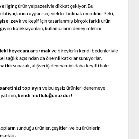
ve ilginç
ürün yelpazesiyle dikkat çekiyor. Bu
in ihtiyaçlarına uygun seçenekler bulmak mümkün. Peki,
şisel zevk
ve keşif için tasarlanmış birçok farklı ürün
 giyim koleksiyonları, kullanıcıların deneyimlerini
rdeki heyecanı artırmak
ve bireylerin kendi bedenleriyle
sel sağlık açısından da önemli katkılar sunuyorlar.
hatlık
sunarak, alışveriş deneyimini daha keyifli hale
saretinizi toplayın
ve bu eşsiz ürünleri denemeye
 yatırım,
kendi mutluluğunuzdur
!
arın sunduğu ürünler, çeşitleri ve bu ürünlerin
lecektir.