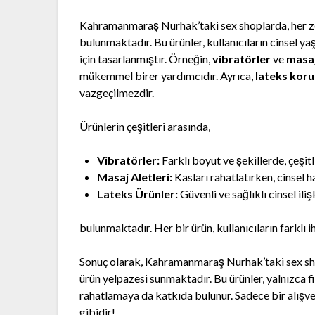
Kahramanmaraş Nurhak’taki sex shoplarda, her ze
bulunmaktadır. Bu ürünler, kullanıcıların cinsel y
için tasarlanmıştır. Örneğin,
vibratörler
ve
masaj
mükemmel birer yardımcıdır. Ayrıca,
lateks koru
vazgeçilmezdir.
Ürünlerin çeşitleri arasında,
Vibratörler:
Farklı boyut ve şekillerde, çeşitl
Masaj Aletleri:
Kasları rahatlatırken, cinsel 
Lateks Ürünler:
Güvenli ve sağlıklı cinsel ilişk
bulunmaktadır. Her bir ürün, kullanıcıların farklı i
Sonuç olarak, Kahramanmaraş Nurhak’taki sex shopl
ürün yelpazesi sunmaktadır. Bu ürünler, yalnızca f
rahatlamaya da katkıda bulunur. Sadece bir alışve
gibidir!