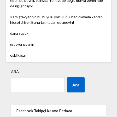
eden bu peynir, yalnızca Türkiye'de değil, dünya genelinde
de ilgi görüyor.
Kars gravyerinin bu büyülü yolculuğu, her lokmada kendini
hissettiriyor. Bunu tatmadan geçmeyin!
dana sucuk
gravyer peyniri
eski kaşar
ARA
Ara
Facebook Takipçi Kasma Bedava