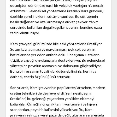
geçmişten günümüze nasıl bir yolculuk yaptığını hiç merak
ettiniz mi? Geleneksel yöntemlerle üretilen Kars gravyeri,
özellikle yerel ineklerin sütüyle yapılıyor. Bu süt, zengin
besin değerleri ve özel aromasıyla dikkat çekiyor. Yapım
sürecinde kullanılan doğal koşullar, peynirin kendine özgü
tadını oluşturuyor.
Kars gravyeri, günümüzde bile eski yöntemlerle üretiliyor.
Sütün kaynatılması ve mayalanması, pek çok yörelinin
hatıralarında yer eden anılarla dolu. Her aşama, ustaların
titizlikle yaptığı uygulamalarla destekleniyor. Bu geleneksel
yöntemler, peynirin aromasını ve dokusunu güçlendiriyor.
Bunu bir ressamın tuvali gibi düşünebilirsiniz; her fırça
darbesi, eserin özgünlüğünü artırıyor.
Son yıllarda, Kars gravyerinin popülaritesi artarken, modern
üretim teknikleri de devreye girdi. Yeni nesil peynir
üreticileri, bu geleneği yaşatırken yenilikler eklemeyi
başardılar. Örneğin, organik tarım yöntemleri ve hijyen
standartları, peynirin kalitesini yükseltiyor. Bu, Kars
gravyerini yalnızca yerel pazarda değil, uluslararası arenada