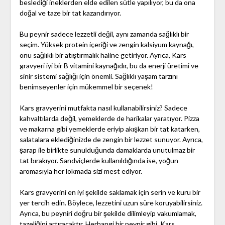
beslediği ineklerden elde edilen sütle yapılıyor, bu da ona
doğal ve taze bir tat kazandırıyor.
Bu peynir sadece lezzetli değil, aynı zamanda sağlıklı bir
seçim. Yüksek protein içeriği ve zengin kalsiyum kaynağı,
onu sağlıklı bir atıştırmalık haline getiriyor. Ayrıca, Kars
gravyeri iyi bir B vitamini kaynağıdır, bu da enerji üretimi ve
sinir sistemi sağlığı için önemli. Sağlıklı yaşam tarzını
benimseyenler için mükemmel bir seçenek!
Kars gravyerini mutfakta nasıl kullanabilirsiniz? Sadece
kahvaltılarda değil, yemeklerde de harikalar yaratıyor. Pizza
ve makarna gibi yemeklerde eriyip akışkan bir tat katarken,
salatalara eklediğinizde de zengin bir lezzet sunuyor. Ayrıca,
şarap ile birlikte sunulduğunda damaklarda unutulmaz bir
tat bırakıyor. Sandviçlerde kullanıldığında ise, yoğun
aromasıyla her lokmada sizi mest ediyor.
Kars gravyerini en iyi şekilde saklamak için serin ve kuru bir
yer tercih edin. Böylece, lezzetini uzun süre koruyabilirsiniz.
Ayrıca, bu peyniri doğru bir şekilde dilimleyip vakumlamak,
tazeliğini artıracaktır. Herhangi bir peynir gibi, Kars