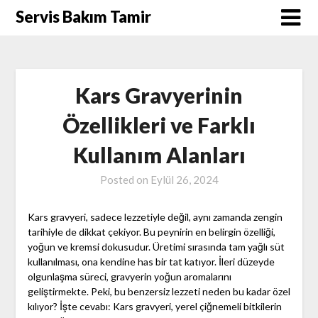
Skip
Servis Bakım Tamir
to
content
Kars Gravyerinin
Özellikleri ve Farklı
Kullanım Alanları
Posted on
Eylül 26, 2024
Kars gravyeri, sadece lezzetiyle değil, aynı zamanda zengin
tarihiyle de dikkat çekiyor. Bu peynirin en belirgin özelliği,
yoğun ve kremsi dokusudur. Üretimi sırasında tam yağlı süt
kullanılması, ona kendine has bir tat katıyor. İleri düzeyde
olgunlaşma süreci, gravyerin yoğun aromalarını
geliştirmekte. Peki, bu benzersiz lezzeti neden bu kadar özel
kılıyor? İşte cevabı: Kars gravyeri, yerel çiğnemeli bitkilerin