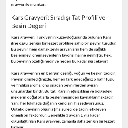
gravyer ile mümkün.
Kars Gravyeri: Sıradışı Tat Profili ve
Besin Değeri
Kars gravyeri, Türkiye’nin kuzeydoğusunda bulunan Kars
iline özgü, zengin bir lezzet profiline sahip bir peynir türüdür.
Bu peynir, hem damak zevki arayanların hem de sağlıklı
beslenmeyi önemseyenlerin favorisi haline gelmiştir. Peki,
bu peynirin özelliği nedir ve neden bu kadar ilgi çekiyor?
Kars gravyerinin en belirgin özelliği, yoğun ve keskin tadıdır.
Peyniri dilimlediğinizde, hemen fark edeceğiniz o hafif tuzlu
ve fındıksı aroma, onu sıradan peynirlerden ayıran
unsurlardan biridir. Bu tat, Kars’ın eşsiz iklimi ve bölgedeki
ineklerin doğal otlarla beslenmesinden kaynaklanmaktadır.
Yani, her lokmada doğanın kendisini hissediyorsunuz.
Üstelik, peynirin olgunlaşma süreci de tadını etkileyen
önemli bir faktördür. Genellikle 3 aydan 1 yıla kadar
olgunlaştırılan Kars gravyeri, zamanla daha zengin bir lezzet
kazanır.