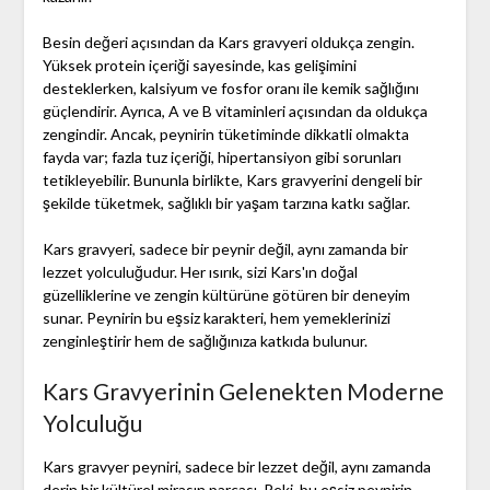
Besin değeri açısından da Kars gravyeri oldukça zengin.
Yüksek protein içeriği sayesinde, kas gelişimini
desteklerken, kalsiyum ve fosfor oranı ile kemik sağlığını
güçlendirir. Ayrıca, A ve B vitaminleri açısından da oldukça
zengindir. Ancak, peynirin tüketiminde dikkatli olmakta
fayda var; fazla tuz içeriği, hipertansiyon gibi sorunları
tetikleyebilir. Bununla birlikte, Kars gravyerini dengeli bir
şekilde tüketmek, sağlıklı bir yaşam tarzına katkı sağlar.
Kars gravyeri, sadece bir peynir değil, aynı zamanda bir
lezzet yolculuğudur. Her ısırık, sizi Kars'ın doğal
güzelliklerine ve zengin kültürüne götüren bir deneyim
sunar. Peynirin bu eşsiz karakteri, hem yemeklerinizi
zenginleştirir hem de sağlığınıza katkıda bulunur.
Kars Gravyerinin Gelenekten Moderne
Yolculuğu
Kars gravyer peyniri, sadece bir lezzet değil, aynı zamanda
derin bir kültürel mirasın parçası. Peki, bu eşsiz peynirin