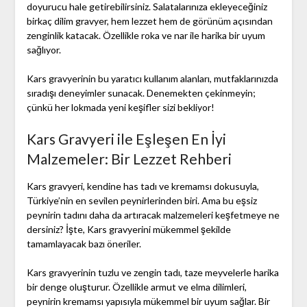
doyurucu hale getirebilirsiniz. Salatalarınıza ekleyeceğiniz
birkaç dilim gravyer, hem lezzet hem de görünüm açısından
zenginlik katacak. Özellikle roka ve nar ile harika bir uyum
sağlıyor.
Kars gravyerinin bu yaratıcı kullanım alanları, mutfaklarınızda
sıradışı deneyimler sunacak. Denemekten çekinmeyin;
çünkü her lokmada yeni keşifler sizi bekliyor!
Kars Gravyeri ile Eşleşen En İyi
Malzemeler: Bir Lezzet Rehberi
Kars gravyeri, kendine has tadı ve kremamsı dokusuyla,
Türkiye’nin en sevilen peynirlerinden biri. Ama bu eşsiz
peynirin tadını daha da artıracak malzemeleri keşfetmeye ne
dersiniz? İşte, Kars gravyerini mükemmel şekilde
tamamlayacak bazı öneriler.
Kars gravyerinin tuzlu ve zengin tadı, taze meyvelerle harika
bir denge oluşturur. Özellikle armut ve elma dilimleri,
peynirin kremamsı yapısıyla mükemmel bir uyum sağlar. Bir