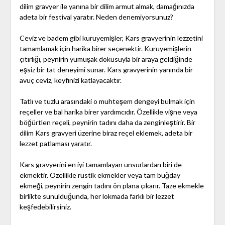
dilim gravyer ile yanına bir dilim armut almak, damağınızda
adeta bir festival yaratır. Neden denemiyorsunuz?
Ceviz ve badem gibi kuruyemişler, Kars gravyerinin lezzetini
tamamlamak için harika birer seçenektir. Kuruyemişlerin
çıtırlığı, peynirin yumuşak dokusuyla bir araya geldiğinde
eşsiz bir tat deneyimi sunar. Kars gravyerinin yanında bir
avuç ceviz, keyfinizi katlayacaktır.
Tatlı ve tuzlu arasındaki o muhteşem dengeyi bulmak için
reçeller ve bal harika birer yardımcıdır. Özellikle vişne veya
böğürtlen reçeli, peynirin tadını daha da zenginleştirir. Bir
dilim Kars gravyeri üzerine biraz reçel eklemek, adeta bir
lezzet patlaması yaratır.
Kars gravyerini en iyi tamamlayan unsurlardan biri de
ekmektir. Özellikle rustik ekmekler veya tam buğday
ekmeği, peynirin zengin tadını ön plana çıkarır. Taze ekmekle
birlikte sunulduğunda, her lokmada farklı bir lezzet
keşfedebilirsiniz.