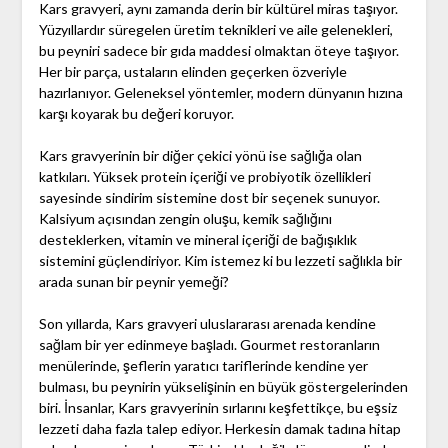
Kars gravyeri, aynı zamanda derin bir kültürel miras taşıyor.
Yüzyıllardır süregelen üretim teknikleri ve aile gelenekleri,
bu peyniri sadece bir gıda maddesi olmaktan öteye taşıyor.
Her bir parça, ustaların elinden geçerken özveriyle
hazırlanıyor. Geleneksel yöntemler, modern dünyanın hızına
karşı koyarak bu değeri koruyor.
Kars gravyerinin bir diğer çekici yönü ise sağlığa olan
katkıları. Yüksek protein içeriği ve probiyotik özellikleri
sayesinde sindirim sistemine dost bir seçenek sunuyor.
Kalsiyum açısından zengin oluşu, kemik sağlığını
desteklerken, vitamin ve mineral içeriği de bağışıklık
sistemini güçlendiriyor. Kim istemez ki bu lezzeti sağlıkla bir
arada sunan bir peynir yemeği?
Son yıllarda, Kars gravyeri uluslararası arenada kendine
sağlam bir yer edinmeye başladı. Gourmet restoranların
menülerinde, şeflerin yaratıcı tariflerinde kendine yer
bulması, bu peynirin yükselişinin en büyük göstergelerinden
biri. İnsanlar, Kars gravyerinin sırlarını keşfettikçe, bu eşsiz
lezzeti daha fazla talep ediyor. Herkesin damak tadına hitap