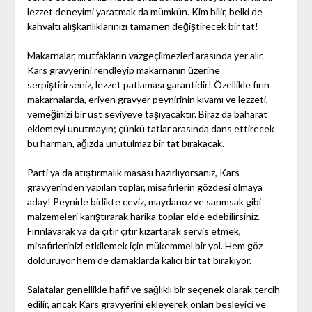
lezzet deneyimi yaratmak da mümkün. Kim bilir, belki de
kahvaltı alışkanlıklarınızı tamamen değiştirecek bir tat!
Makarnalar, mutfakların vazgeçilmezleri arasında yer alır.
Kars gravyerini rendleyip makarnanın üzerine
serpiştirirseniz, lezzet patlaması garantidir! Özellikle fırın
makarnalarda, eriyen gravyer peynirinin kıvamı ve lezzeti,
yemeğinizi bir üst seviyeye taşıyacaktır. Biraz da baharat
eklemeyi unutmayın; çünkü tatlar arasında dans ettirecek
bu harman, ağızda unutulmaz bir tat bırakacak.
Parti ya da atıştırmalık masası hazırlıyorsanız, Kars
gravyerinden yapılan toplar, misafirlerin gözdesi olmaya
aday! Peynirle birlikte ceviz, maydanoz ve sarımsak gibi
malzemeleri karıştırarak harika toplar elde edebilirsiniz.
Fırınlayarak ya da çıtır çıtır kızartarak servis etmek,
misafirlerinizi etkilemek için mükemmel bir yol. Hem göz
dolduruyor hem de damaklarda kalıcı bir tat bırakıyor.
Salatalar genellikle hafif ve sağlıklı bir seçenek olarak tercih
edilir, ancak Kars gravyerini ekleyerek onları besleyici ve