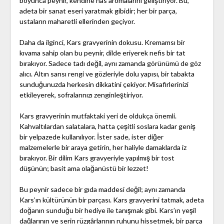
boyunca peynir, kendine has aromalarını geliştiriyor. Bu,
adeta bir sanat eseri yaratmak gibidir; her bir parça,
ustaların maharetli ellerinden geçiyor.
Daha da ilginci, Kars gravyerinin dokusu. Kremamsı bir
kıvama sahip olan bu peynir, dilde eriyerek nefis bir tat
bırakıyor. Sadece tadı değil, aynı zamanda görünümü de göz
alıcı. Altın sarısı rengi ve gözleriyle dolu yapısı, bir tabakta
sunduğunuzda herkesin dikkatini çekiyor. Misafirlerinizi
etkileyerek, sofralarınızı zenginleştiriyor.
Kars gravyerinin mutfaktaki yeri de oldukça önemli.
Kahvaltılardan salatalara, hatta çeşitli soslara kadar geniş
bir yelpazede kullanılıyor. İster sade, ister diğer
malzemelerle bir araya getirin, her haliyle damaklarda iz
bırakıyor. Bir dilim Kars gravyeriyle yapılmış bir tost
düşünün; basit ama olağanüstü bir lezzet!
Bu peynir sadece bir gıda maddesi değil; aynı zamanda
Kars’ın kültürünün bir parçası. Kars gravyerini tatmak, adeta
doğanın sunduğu bir hediye ile tanışmak gibi. Kars’ın yeşil
dağlarının ve serin rüzgârlarının ruhunu hissetmek, bir parça