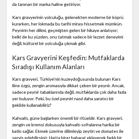
da tanınan bir marka haline getiriyor.
Kars gravyerinin yolculuğu, gelenekten moderne bir köprü
kurarken, her lokmada bu tarihi mirası hissetmek mümkün.
Peynirin her dilimi, geçmişten gelen bir hikaye anlatıyor;
belki de bu yüzden, onu tatmak sadece bir lezzet deneyimi
değil, kültürel bir yolculuğa çıkmak gibi.
Kars Gravyerini Keşfedin: Mutfaklarda
Sıradışı Kullanım Alanları
Kars gravyeri, Türkiye'nin kuzeydoğusunda bulunan Kars
iline özgü, zengin aromasıyla dikkat çeken bir peynir. Ancak,
sadece peynir tabaklarında değil, mutfaklarda çok daha fazla
yer buluyor. Peki, bu özel peyniri nasıl daha yaratıcı bir
şekilde kullanabiliriz?
Kahvaltı, güne başlarken önemli bir ritüeldir. Kars gravyeri,
zengin ve kremsi dokusuyla kahvaltı sofralarına harika bir
katkı sağlar. Ekmek üzerine dilimleyip zeytin ve domates ile
servis edebilirsiniz. Hatta biraz baharat ekleyerek farklı bir