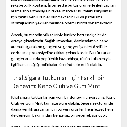
rekabetçilik gösterir. İnternette bu tür ürünlerle ilgili yapılan
aramaların artmasıyla birlikte, markalar bu talebi karşılamak
için çeşitli yeni ürünler sunmaktadır. Bu da pazarlama
stratejilerinin şekillenmesinde önemli bir rol oynamaktadır.
Ancak, bu trendin yükselişiyle birlikte bazı endişeler de
ortaya çıkmaktadır. Sağlık uzmanları, damlasakızı ve nane
aromalı sigaraların gençleri ve genç yetişkinleri özellikle
cezbetme potansiyeline dikkat çekmektedir. Bu tür tatlar,
gençler arasında popülerlik kazandıkça, tütün kullanımıyla
ilgili kamu sağlığı politikaları üzerinde de etkili olabilir.
İthal Sigara Tutkunları İçin Farklı Bir
Deneyim: Keno Club ve Gum Mint
İthal sigara tutkunları için yeni bir deneyim arıyorsanız, Keno
Club ve Gum Mint tam size göre olabilir. Sigara sektöründe
daima yenilik arayanlar için bu yeni ürünler, hem lezzet hem
de deneyim bakımından benzersiz bir seçenek sunuyor.
Keno Club, adını duyduğunuzda belki de hafif bir sırıtma