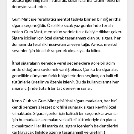
ustaca işlenmiş halini sunarak, kullanıcılarına tatmin edici bir
deneyim vaat eder.
Gum Mint ise ferahlatıcı mentol tadıyla bilinen bir diğer ithal
sigara seçeneğidir. Özellikle sıcak yaz günlerinde tercih
edilen Gum Mint, mentolün serinletici etkisiyle dikkat çeker.
Sigara içicileri için özel olarak tasarlanmış olan bu sigara, her
dumanında ferahlık hissiyatını zirveye taşır. Ayrıca, mentol
sevenler için ideal bir seçenek olmasıyla da bilinir.
İthal sigaraların genelde yerel seçeneklere göre bir adım
önde olduğunu söylemek yanlış olmaz. Çünkü bu sigaralar,
genellikle dünyanın farklı bölgelerinden seçilmiş en kaliteli
tütünlerle üretilir ve özenle işlenir. Bu da kullanıcılarına her
sigara içişinde tutarlı bir tat deneyimi sunar.
Keno Club ve Gum Mint gibi ithal sigara markaları, her biri
kendi benzersiz lezzet profilini sunarak sigara keyfini özel
kılmaktadır. Sigara içenler için kaliteli bir seçenek arayanlar
için bu markalar, aromaları ve kaliteli tütünleriyle ön plana
çıkmaktadır. Her iki marka da, sigara içenlerin beklentilerini
karşılayacak şekilde özenle tasarlanmış ve üretilmiş