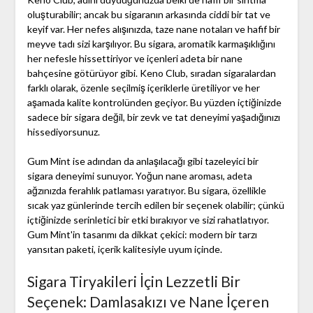
oluşturabilir; ancak bu sigaranın arkasında ciddi bir tat ve
keyif var. Her nefes alışınızda, taze nane notaları ve hafif bir
meyve tadı sizi karşılıyor. Bu sigara, aromatik karmaşıklığını
her nefesle hissettiriyor ve içenleri adeta bir nane
bahçesine götürüyor gibi. Keno Club, sıradan sigaralardan
farklı olarak, özenle seçilmiş içeriklerle üretiliyor ve her
aşamada kalite kontrolünden geçiyor. Bu yüzden içtiğinizde
sadece bir sigara değil, bir zevk ve tat deneyimi yaşadığınızı
hissediyorsunuz.
Gum Mint ise adından da anlaşılacağı gibi tazeleyici bir
sigara deneyimi sunuyor. Yoğun nane aroması, adeta
ağzınızda ferahlık patlaması yaratıyor. Bu sigara, özellikle
sıcak yaz günlerinde tercih edilen bir seçenek olabilir; çünkü
içtiğinizde serinletici bir etki bırakıyor ve sizi rahatlatıyor.
Gum Mint'in tasarımı da dikkat çekici: modern bir tarzı
yansıtan paketi, içerik kalitesiyle uyum içinde.
Sigara Tiryakileri İçin Lezzetli Bir
Seçenek: Damlasakızı ve Nane İçeren