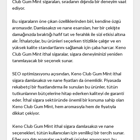
Club Gum Mint sigaraları, sıradanın dışında bir deneyim vaat
ediyor.
Bu sigaraların öne çıkan özelliklerinden biri, kendine özgü
aromasıdır. Damlasakızı ve nane esansları, her bir çekişte
damağınızda bıraktığı hafif tat ve ferahlık ile sizi etkisi altına
alır. İthalatçılar, bu ürünleri seçerken titizlikle çalışır ve en
yüksek kalite standartlarını sağlamak için çaba harcar. Keno
Club Gum Mint ithal sigaralar, sigara deneyiminizi yeniden
tanımlayacak bir seçenek sunar.
SEO optimizasyonu açısından, Keno Club Gum Mint ithal
sigara damlasakızı ve nane fiyatları da önemlidir. Piyasada
rekabetçi bir fiyatlandırma ile sunulan bu ürünler, tütün
tutkunlarının bütçelerine hitap ederken kaliteyi de garanti
eder. İthal sigara sektöründe önemli bir konuma sahip olan
Keno Club Gum Mint, hem aromasıyla hem de fiyatıyla
dikkat çekiyor.
Keno Club Gum Mint ithal sigara damlasakızı ve nane
seçenekleri, tütün kullanıcıları için yenilikçi bir tercih sunar.
Eğer sıra dışı aromalar ve kaliteli ürünler arıyorsanız, bu