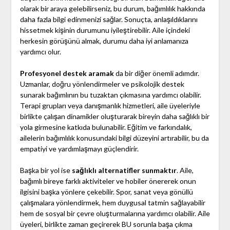
olarak bir araya gelebilirseniz, bu durum, bağımlılık hakkında
daha fazla bilgi edinmenizi sağlar. Sonuçta, anlaşıldıklarını
hissetmek kişinin durumunu iyileştirebilir. Aile içindeki
herkesin görüşünü almak, durumu daha iyi anlamanıza
yardımcı olur.
Profesyonel destek aramak
da bir diğer önemli adımdır.
Uzmanlar, doğru yönlendirmeler ve psikolojik destek
sunarak bağımlının bu tuzaktan çıkmasına yardımcı olabilir.
Terapi grupları veya danışmanlık hizmetleri, aile üyeleriyle
birlikte çalışan dinamikler oluşturarak bireyin daha sağlıklı bir
yola girmesine katkıda bulunabilir. Eğitim ve farkındalık,
ailelerin bağımlılık konusundaki bilgi düzeyini artırabilir, bu da
empatiyi ve yardımlaşmayı güçlendirir.
Başka bir yol ise
sağlıklı alternatifler sunmaktır
. Aile,
bağımlı bireye farklı aktiviteler ve hobiler önererek onun
ilgisini başka yönlere çekebilir. Spor, sanat veya gönüllü
çalışmalara yönlendirmek, hem duygusal tatmin sağlayabilir
hem de sosyal bir çevre oluşturmalarına yardımcı olabilir. Aile
üyeleri, birlikte zaman geçirerek BU sorunla başa çıkma