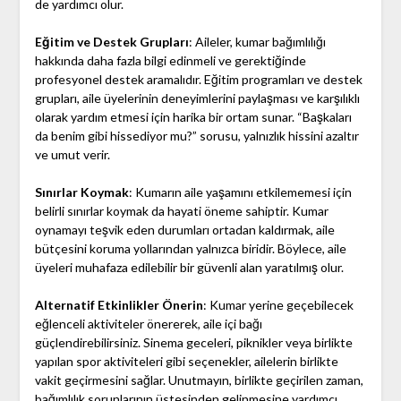
de yardımcı olur.
Eğitim ve Destek Grupları
: Aileler, kumar bağımlılığı
hakkında daha fazla bilgi edinmeli ve gerektiğinde
profesyonel destek aramalıdır. Eğitim programları ve destek
grupları, aile üyelerinin deneyimlerini paylaşması ve karşılıklı
olarak yardım etmesi için harika bir ortam sunar. “Başkaları
da benim gibi hissediyor mu?” sorusu, yalnızlık hissini azaltır
ve umut verir.
Sınırlar Koymak
: Kumarın aile yaşamını etkilememesi için
belirli sınırlar koymak da hayati öneme sahiptir. Kumar
oynamayı teşvik eden durumları ortadan kaldırmak, aile
bütçesini koruma yollarından yalnızca biridir. Böylece, aile
üyeleri muhafaza edilebilir bir güvenli alan yaratılmış olur.
Alternatif Etkinlikler Önerin
: Kumar yerine geçebilecek
eğlenceli aktiviteler önererek, aile içi bağı
güçlendirebilirsiniz. Sinema geceleri, piknikler veya birlikte
yapılan spor aktiviteleri gibi seçenekler, ailelerin birlikte
vakit geçirmesini sağlar. Unutmayın, birlikte geçirilen zaman,
bağımlılık sorunlarının üstesinden gelinmesine yardımcı