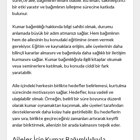
süreçte aile, bağımlının limanı olabilir. Bu liman, sakinleştirici
bir etki yaratır ve bağımlının iyileşme sürecine katkıda
bulunur.
Kumar bağımlılığı hakkında bilgi sahibi olmak, durumu
anlamada büyük bir adım atmanızı sağlar. Hem bağımlının
hem de ailesinin bu konudaki eğitimine önem vermek
gerekiyor. Eğitim ve kaynaklara erişim, aile üyelerinin daha
bilinçli kararlar almasını ve bağımlıyla daha sağlıklı bir iletişim
kurmasını sağlar. Kumar bağımlılığıyla ilgili kitaplar okumak
veya seminerlere katılmak, bu konuda ciddi bir fark
yaratabilir.
Aile içindeki herkesin birlikte hedefler belirlemesi, kurtulma
sürecinde motivasyon sağlar. Hedefler, kısa vadeli ve
ulaşılabilir olmalı. Örneğin, belirli bir süre boyunca düzenli
olarak kumar oynamaktan kaçınmak, aile üyeleri tarafından
desteklenerek daha kolay hale getirilebilir. Bu hedeflerin
yanı sıra, birlikte geçireceğiniz zamanları artırarak keyifli
anılar biriktirmek, ailenizin bir arada kalmasını teşvik eder.
Aileler İçin Kumar Bağımlılığıyla