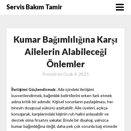
Skip
Servis Bakım Tamir
to
content
Kumar Bağımlılığına Karşı
Ailelerin Alabileceği
Önlemler
Posted on
Ocak 4, 2025
İletişimi Güçlendirmek
: Aile içindeki iletişimi
kuvvetlendirmek, bağımlılık belirtilerini erken fark etmek
adına kritik bir adımdır. Kişisel sorunların paylaşılması, her
bireyin duygusal yükünü azaltabilir. Aile üyeleri, açıkça
konuşarak, karşılarındaki kişinin ruh halini anlayabilir ve
destek olma fırsatını yakalar. Böyle bir diyalog, yalnızca
kumar bağımlılığına değil, daha pek çok sorunla baş etmede