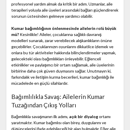
profesyonel yardım almak da kritik bir adım. Uzmanlar, aile
terapileri yoluyla aile üyeleri arasındaki bağları güçlendirerek
sorunun üstesinden gelmeye yardımcı olabilir.
Kumar bağımlılığının önlenmesinde ailelerin rolü büyük
mü?
Kesinlikle! Aileler, çocuklarına sağlıklı davranış
modelleri sunarak, zarar verebilecek alışkanlıkların önüne
geçebilirler. Çocuklarınızın oyunlarını dikkatlice izlemek ve
onlara bu tür aktiviteler hakkında bilinçlendirmeler yapmak,
gelecekteki olası bağımlılıkları önleyebilir. Eğlenceli
etkinlikler ve paylaşımcı bir ortam sağlamak, aile üyelerinin
birbirine daha çok güven duymasını sağlar. Unutmayın ki,
farkındalık ve iletişim kurma becerileri, kumar bağımlılığı ile
mücadelede en güçlü silahlardır.
Bağımlılıkla Savaş: Ailelerin Kumar
Tuzağından Çıkış Yolları
Bağımlılıkla savaşmanın ilk adımı,
açık bir diyalog
ortamı
yaratmaktır. Kumar bağımlısı olan birey, duygularını ve
düşüncelerini ifade edebileceği bir alan bulmalıdır. Eğer aile