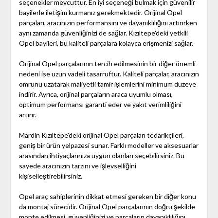
seçenekler mevcuttur. En iyi seçeneği bulmak için güvenilir
bayilerle iletişim kurmanız gerekmektedir. Orijinal Opel
parçaları, aracınızın performansını ve dayanıklılığını artırırken
aynı zamanda güvenliğinizi de sağlar. Kızıltepe'deki yetkili
Opel bayileri, bu kaliteli parçalara kolayca erişmenizi sağlar.
Orijinal Opel parçalarının tercih edilmesinin bir diğer önemli
nedeni ise uzun vadeli tasarruftur. Kaliteli parçalar, aracınızın
ömrünü uzatarak maliyetli tamir işlemlerini minimum düzeye
indirir. Ayrıca, orijinal parçaların araca uyumlu olması,
optimum performansı garanti eder ve yakıt verimliliğini
artırır.
Mardin Kızıltepe'deki orijinal Opel parçaları tedarikçileri,
geniş bir ürün yelpazesi sunar. Farklı modeller ve aksesuarlar
arasından ihtiyaçlarınıza uygun olanları seçebilirsiniz. Bu
sayede aracınızın tarzını ve işlevselliğini
kişiselleştirebilirsiniz.
Opel araç sahiplerinin dikkat etmesi gereken bir diğer konu
da montaj sürecidir. Orijinal Opel parçalarının doğru şekilde
monte edilmesi, güvenliğinizi ve parçaların dayanıklılığını