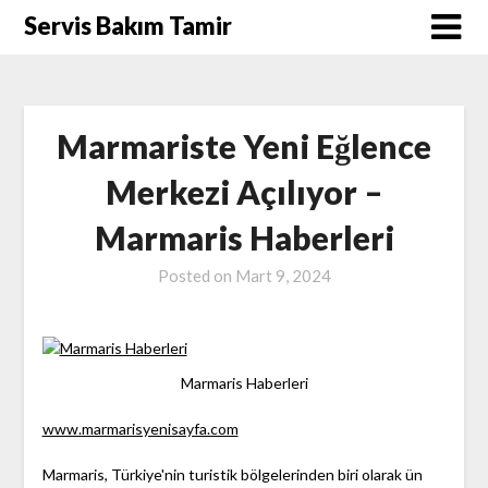
Skip
Servis Bakım Tamir
to
content
Marmariste Yeni Eğlence
Merkezi Açılıyor –
Marmaris Haberleri
Posted on
Mart 9, 2024
Marmaris Haberleri
www.marmarisyenisayfa.com
Marmaris, Türkiye'nin turistik bölgelerinden biri olarak ün