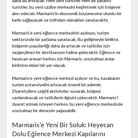
daha da artıracak. Hem yerli turistler hem de yabancı
turistler, bu yeni cazibe merkezini keşfetmek için bölgeye
akın edecek. Marmaris'in ekonomik büyümesine olumlu bir
katkı sağlayacak ve istihdam olanakları yaratacaktır.
Marmaris'e yeni eğlence merkezinin açılması, turizm
sektöründe bir patlama yaratacak. Bu gelişmeyle birlikte,
bölgenin popülerliği daha da artacak ve tatilciler için
vazgeçilmez bir destinasyon haline gelecektir. Eğlence ve
heyecan arayan herkes için Marmaris, unutulmaz anılar
biriktirecekleri bir yer olacak.
Marmaris'e yeni eğlence merkezi açılıyor ve bu, kasabanın
turizm potansiyelini artıracak önemli bir adımdır.
Ziyaretçilere çeşitli aktiviteler sunarak, bölgeyi
canlandıracak ve tatilcilerin ilgisini çekecektir. Marmaris'i
ziyaret etmek isteyen herkes, bu yeni eğlence merkezinde
unutulmaz bir deneyim yaşayabilir.
Marmaris’e Yeni Bir Soluk: Heyecan
Dolu Eğlence Merkezi Kapılarını