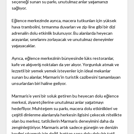
seçeneği sunan su parkı, unutulmaz anlar yaşamanızı
sağlıyor.
Eğlence merkezinde ayrıca, macera tutkunları için yüksek
hava trambolini, tırmanma duvarları ve zip-line gibi bir dizi
adrenalin dolu etkinlik bulunuyor. Bu alanlarda heyecan
arayanlar, sınırlarını zorlayacak ve unutulmaz deneyimler
yaşayacaklar.
Ayrıca, eğlence merkezinin bünyesinde lüks restoranlar,
kafe ve alışveriş noktaları da yer alıyor. Yorgunluk atmak ve
lezzetli bir yemek yemek isteyenler için ideal mekanlar
sunan bu alanlar, Marmaris'in turistik cazibesini tamamlayan
unsurlardan biri haline geliyor.
Marmaris'e yeni bir soluk getiren bu heyecan dolu eğlence
merkezi, ziyaretçilerine unutulmaz anlar yaşatmayı
hedefliyor. Muhteşem su parkı, macera dolu etkinlikleri ve
çeşitli dinlenme alanlarıyla herkesin ilgisini çekecek nitelikte
olan bu merkez, tatilcilerin Marmaris deneyimini daha da
zenginleştiriyor. Marmaris artık sadece güneşin ve denizin
keyfini çıkarmak için değil, baştan sona dolu dolu bir tatil