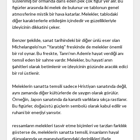
süslenmiş bir ormanda dans eden pek çok figür yer alır. Bu
figürler arasında iki melek de bulunur ve tablonun genel
atmosferine mistik bir hava katarlar. Melekler, tablodaki
diğer karakterlerle etkileşim içindedir ve güzellikleriyle
izleyicinin dikkatini çeker.
Benzer şekilde, sanat tarihindeki bir diğer ünlü eser olan
Michelangelo'nun "Yaratılış" freskinde de melekler önemli
bir rol oynar. Bu freskte, Tanrı'nın Adem'e hayat verdiği anı
temsil eden bir sahne vardır. Melekler, bu hayati anın
şahitleri olarak betimlenir ve izleyicinin gözünde aracılık edici
bir rol üstlenir.
Meleklerin sanatta temsili sadece Hristiyan sanatında değil,
aynı zamanda diğer kültürlerde de yaygın olarak görülür.
Örneğin, Japon sanatında da kanatlı varlıklara sıkça rastlanır.
Bu figürler, doğaüstü güçlerin sembolü olarak kabul edilir ve
ruhani bir enerjiyi yansıtır.
ressamların melekleri tasvir etme biçimleri ve tarzları farklılık
gösterse de, meleklerin sanatta temsili, insanların hayal
dünyalarında ve maneviyatlarındaki derinlikleri ifade