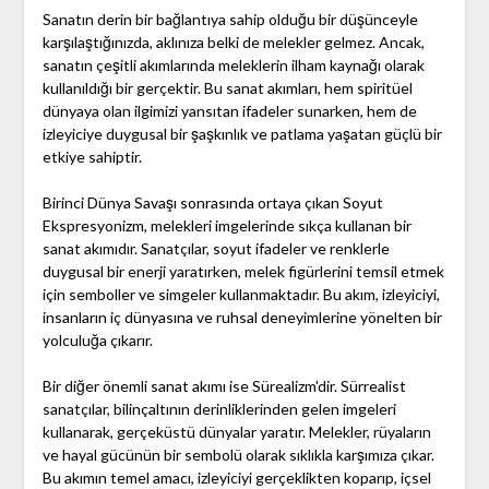
Sanatın derin bir bağlantıya sahip olduğu bir düşünceyle
karşılaştığınızda, aklınıza belki de melekler gelmez. Ancak,
sanatın çeşitli akımlarında meleklerin ilham kaynağı olarak
kullanıldığı bir gerçektir. Bu sanat akımları, hem spiritüel
dünyaya olan ilgimizi yansıtan ifadeler sunarken, hem de
izleyiciye duygusal bir şaşkınlık ve patlama yaşatan güçlü bir
etkiye sahiptir.
Birinci Dünya Savaşı sonrasında ortaya çıkan Soyut
Ekspresyonizm, melekleri imgelerinde sıkça kullanan bir
sanat akımıdır. Sanatçılar, soyut ifadeler ve renklerle
duygusal bir enerji yaratırken, melek figürlerini temsil etmek
için semboller ve simgeler kullanmaktadır. Bu akım, izleyiciyi,
insanların iç dünyasına ve ruhsal deneyimlerine yönelten bir
yolculuğa çıkarır.
Bir diğer önemli sanat akımı ise Sürealizm'dir. Sürrealist
sanatçılar, bilinçaltının derinliklerinden gelen imgeleri
kullanarak, gerçeküstü dünyalar yaratır. Melekler, rüyaların
ve hayal gücünün bir sembolü olarak sıklıkla karşımıza çıkar.
Bu akımın temel amacı, izleyiciyi gerçeklikten koparıp, içsel