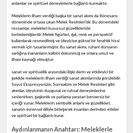
anlamlar ve spiritüel deneyimlerle bağlantı kurmaktır.
Meleklerin ilham verdiği başka bir sanat akımı da Rönesans
döneminde ortaya çıkan Melek Resimleri'dir. Bu dönemdeki
ressamlar, melekleri kusursuz güzellikleriyle
betimlemişlerdir. Melek figürleri, ışık, renk ve perspektif
kullanılarak resmedilmiş ve izleyiciye göksel bir ferahlık hissi
vermek için tasarlanmıştır. Bu sanat akımı, ruhani dünyanın
varlığına inananların kalbini dokunmuş ve onlara umut ve
ilham kaynağı olmuştur.
sanat ve spiritüellik arasındaki ilişki derin ve etkileyici bir
şekilde meleklerin ilham verdiği sanat akımlarında görülebilir.
Soyut Ekspresyonizm, Sürrealizm ve Melek Resimleri gibi
akımlar, izleyicinin duygusal ve ruhsal deneyimlerine
seslenirken, şaşkınlık ve patlama yaratan benzersiz bir
içeriği sunar. Meleklerin sembolik anlamı ve güzellikleri,
sanatın evrensel diliyle birleşerek insanları derinden etkiler
ve spiritüel bir bağlantı kurar.
Aydınlanmanın Anahtarı: Meleklerle