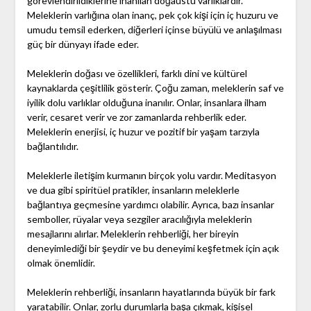
görevlendirildiklerine inanılan doğaüstü varlıklardır.
Meleklerin varlığına olan inanç, pek çok kişi için iç huzuru ve
umudu temsil ederken, diğerleri içinse büyülü ve anlaşılması
güç bir dünyayı ifade eder.
Meleklerin doğası ve özellikleri, farklı dini ve kültürel
kaynaklarda çeşitlilik gösterir. Çoğu zaman, meleklerin saf ve
iyilik dolu varlıklar olduğuna inanılır. Onlar, insanlara ilham
verir, cesaret verir ve zor zamanlarda rehberlik eder.
Meleklerin enerjisi, iç huzur ve pozitif bir yaşam tarzıyla
bağlantılıdır.
Meleklerle iletişim kurmanın birçok yolu vardır. Meditasyon
ve dua gibi spiritüel pratikler, insanların meleklerle
bağlantıya geçmesine yardımcı olabilir. Ayrıca, bazı insanlar
semboller, rüyalar veya sezgiler aracılığıyla meleklerin
mesajlarını alırlar. Meleklerin rehberliği, her bireyin
deneyimlediği bir şeydir ve bu deneyimi keşfetmek için açık
olmak önemlidir.
Meleklerin rehberliği, insanların hayatlarında büyük bir fark
yaratabilir. Onlar, zorlu durumlarla başa çıkmak, kişisel