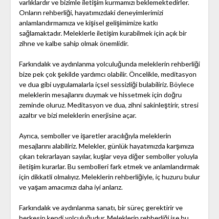
varlıklardır ve bizimle iletişim kurmamızı beklemektedirler.
Onların rehberliği, hayatımızdaki deneyimlerimizi
anlamlandırmamıza ve kişisel gelişimimize katkı
sağlamaktadır. Meleklerle iletişim kurabilmek için açık bir
zihne ve kalbe sahip olmak önemlidir.
Farkındalık ve aydınlanma yolculuğunda meleklerin rehberliği
bize pek çok şekilde yardımcı olabilir. Öncelikle, meditasyon
ve dua gibi uygulamalarla içsel sessizliği bulabiliriz. Böylece
meleklerin mesajlarını duymak ve hissetmek için doğru
zeminde oluruz. Meditasyon ve dua, zihni sakinleştirir, stresi
azaltır ve bizi meleklerin enerjisine açar.
Ayrıca, semboller ve işaretler aracılığıyla meleklerin
mesajlarını alabiliriz. Melekler, günlük hayatımızda karşımıza
çıkan tekrarlayan sayılar, kuşlar veya diğer semboller yoluyla
iletişim kurarlar. Bu sembolleri fark etmek ve anlamlandırmak
için dikkatli olmalıyız. Meleklerin rehberliğiyle, iç huzuru bulur
ve yaşam amacımızı daha iyi anlarız.
Farkındalık ve aydınlanma sanatı, bir süreç gerektirir ve
herkesin kendi yolculuğudur. Meleklerin rehberliği ise bu