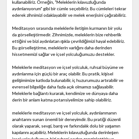
kullanabiliriz. Örneğin, "Meleklerin kılavuzluğunda
aydınlanıyorum" gibi bir cümle seçebiliriz. Bu cümleleri tekrar
ederek zihnimizi odaklayabilir ve melek enerjisini çağırabiliriz.
Meditasyon sırasında meleklerle iletişim kurmanın bir yolu
da görselleştirmedir. Zihnimizde, meleklerin bize rehberlik
ettiğini ve bizi aydınlatan ışıkla çevrildiğimizi hayal edebiliriz.
Bu görselleştirme, meleklerin varlığını daha derinden
hissetmemizi sağlar ve içsel yolculuğumuzu destekler.
Meleklerle meditasyon ve içsel yolculuk, ruhsal büyüme ve
aydınlanma için güçlü bir araç olabilir. Bu pratik, kişisel
gelişimimize katkıda bulunabilir, iç huzurumuzu artırabilir ve
evrensel bilgeliğe daha fazla açık olmamızı sağlayabilir.
Meleklerle bağlantı kurarak, kendimize ve dünyaya daha
derin bir anlam katma potansiyelimize sahip olabiliriz.
meleklerle meditasyon ve içsel yolculuk, aydınlanmanın
anahtarını sunan önemli bir deneyimdir. Bu pratiği düzenli
olarak yaparak, sevgi, barış ve farkındalık dolu bir yaşamın
kapılarını açabiliriz. Meleklerin kılavuzluğunda derinleşen
içsel yolculuğumuz, bizi ruhani açıdan zenginleştirir ve