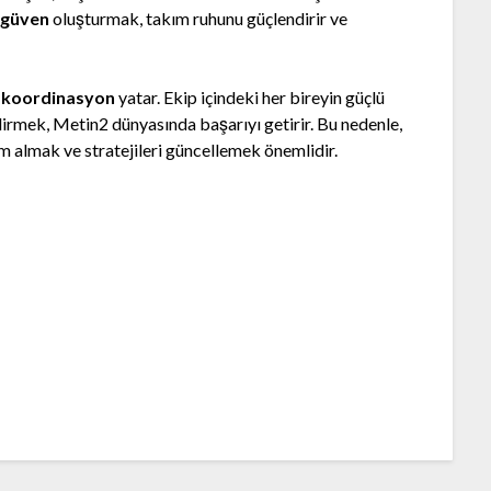
a
güven
oluşturmak, takım ruhunu güçlendirir ve
e
koordinasyon
yatar. Ekip içindeki her bireyin güçlü
dirmek, Metin2 dünyasında başarıyı getirir. Bu nedenle,
im almak ve stratejileri güncellemek önemlidir.