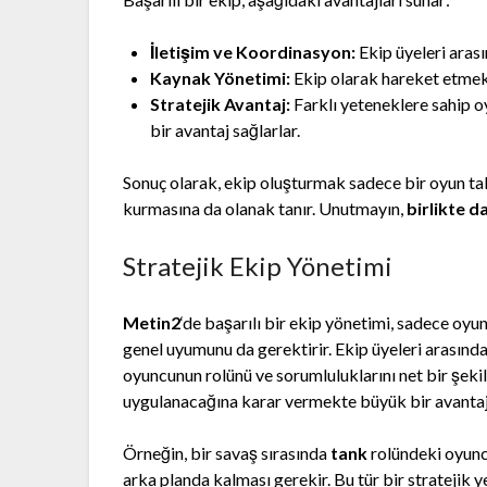
İletişim ve Koordinasyon:
Ekip üyeleri arasın
Kaynak Yönetimi:
Ekip olarak hareket etmek,
Stratejik Avantaj:
Farklı yeteneklere sahip o
bir avantaj sağlarlar.
Sonuç olarak, ekip oluşturmak sadece bir oyun tak
kurmasına da olanak tanır. Unutmayın,
birlikte d
Stratejik Ekip Yönetimi
Metin2
‘de başarılı bir ekip yönetimi, sadece oyu
genel uyumunu da gerektirir. Ekip üyeleri arasınd
oyuncunun rolünü ve sorumluluklarını net bir şekil
uygulanacağına karar vermekte büyük bir avantaj
Örneğin, bir savaş sırasında
tank
rolündeki oyunc
arka planda kalması gerekir. Bu tür bir stratejik y