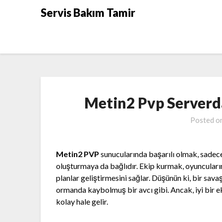
Skip
Servis Bakım Tamir
to
content
Metin2 Pvp Server
Posted o
Metin2 PVP
sunucularında başarılı olmak, sadece
oluşturmaya da bağlıdır. Ekip kurmak, oyuncuların
planlar geliştirmesini sağlar. Düşünün ki, bir sav
ormanda kaybolmuş bir avcı gibi. Ancak, iyi bir ek
kolay hale gelir.