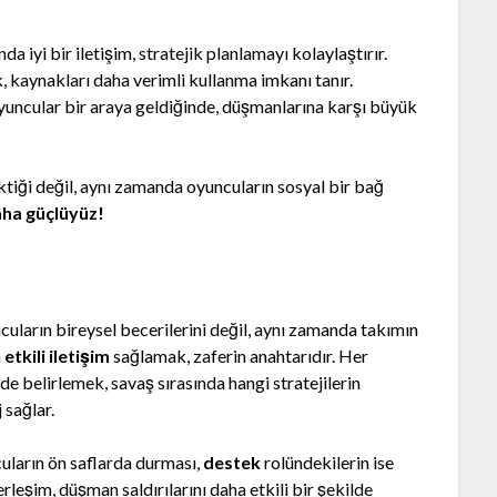
da iyi bir iletişim, stratejik planlamayı kolaylaştırır.
 kaynakları daha verimli kullanma imkanı tanır.
yuncular bir araya geldiğinde, düşmanlarına karşı büyük
tiği değil, aynı zamanda oyuncuların sosyal bir bağ
aha güçlüyüz!
ncuların bireysel becerilerini değil, aynı zamanda takımın
a
etkili iletişim
sağlamak, zaferin anahtarıdır. Her
de belirlemek, savaş sırasında hangi stratejilerin
 sağlar.
uların ön saflarda durması,
destek
rolündekilerin ise
erleşim, düşman saldırılarını daha etkili bir şekilde