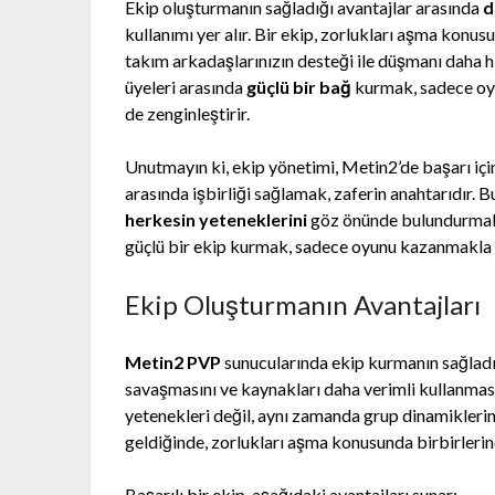
Ekip oluşturmanın sağladığı avantajlar arasında
d
kullanımı yer alır. Bir ekip, zorlukları aşma konu
takım arkadaşlarınızın desteği ile düşmanı daha hızl
üyeleri arasında
güçlü bir bağ
kurmak, sadece oyu
de zenginleştirir.
Unutmayın ki, ekip yönetimi, Metin2’de başarı için 
arasında işbirliği sağlamak, zaferin anahtarıdır. 
herkesin yeteneklerini
göz önünde bulundurmak 
güçlü bir ekip kurmak, sadece oyunu kazanmakla 
Ekip Oluşturmanın Avantajları
Metin2 PVP
sunucularında ekip kurmanın sağladığı
savaşmasını ve kaynakları daha verimli kullanması
yetenekleri değil, aynı zamanda grup dinamiklerini
geldiğinde, zorlukları aşma konusunda birbirlerin
Başarılı bir ekip, aşağıdaki avantajları sunar: