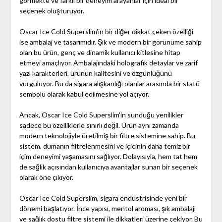
görmekte ve farklı bir deneyim arayanlar için ideal bir
seçenek oluşturuyor.
Oscar Ice Cold Superslim'in bir diğer dikkat çeken özelliği
ise ambalaj ve tasarımıdır. Şık ve modern bir görünüme sahip
olan bu ürün, genç ve dinamik kullanıcı kitlesine hitap
etmeyi amaçlıyor. Ambalajındaki holografik detaylar ve zarif
yazı karakterleri, ürünün kalitesini ve özgünlüğünü
vurguluyor. Bu da sigara alışkanlığı olanlar arasında bir statü
sembolü olarak kabul edilmesine yol açıyor.
Ancak, Oscar Ice Cold Superslim'in sunduğu yenilikler
sadece bu özelliklerle sınırlı değil. Ürün aynı zamanda
modern teknolojiyle üretilmiş bir filtre sistemine sahip. Bu
sistem, dumanın filtrelenmesini ve içicinin daha temiz bir
içim deneyimi yaşamasını sağlıyor. Dolayısıyla, hem tat hem
de sağlık açısından kullanıcıya avantajlar sunan bir seçenek
olarak öne çıkıyor.
Oscar Ice Cold Superslim, sigara endüstrisinde yeni bir
dönemi başlatıyor. İnce yapısı, mentol aroması, şık ambalajı
ve sağlık dostu filtre sistemi ile dikkatleri üzerine çekiyor. Bu