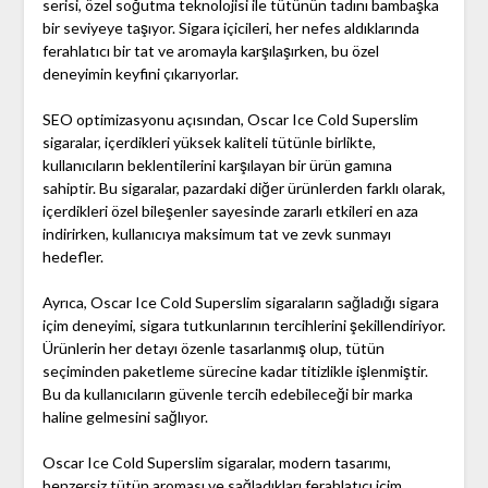
serisi, özel soğutma teknolojisi ile tütünün tadını bambaşka
bir seviyeye taşıyor. Sigara içicileri, her nefes aldıklarında
ferahlatıcı bir tat ve aromayla karşılaşırken, bu özel
deneyimin keyfini çıkarıyorlar.
SEO optimizasyonu açısından, Oscar Ice Cold Superslim
sigaralar, içerdikleri yüksek kaliteli tütünle birlikte,
kullanıcıların beklentilerini karşılayan bir ürün gamına
sahiptir. Bu sigaralar, pazardaki diğer ürünlerden farklı olarak,
içerdikleri özel bileşenler sayesinde zararlı etkileri en aza
indirirken, kullanıcıya maksimum tat ve zevk sunmayı
hedefler.
Ayrıca, Oscar Ice Cold Superslim sigaraların sağladığı sigara
içim deneyimi, sigara tutkunlarının tercihlerini şekillendiriyor.
Ürünlerin her detayı özenle tasarlanmış olup, tütün
seçiminden paketleme sürecine kadar titizlikle işlenmiştir.
Bu da kullanıcıların güvenle tercih edebileceği bir marka
haline gelmesini sağlıyor.
Oscar Ice Cold Superslim sigaralar, modern tasarımı,
benzersiz tütün aroması ve sağladıkları ferahlatıcı içim