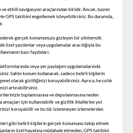
 ve etkili navigasyon araçlarından biridir. Ancak, bazen
niyle GPS takibini engellemek isteyebilirsiniz. Bu durumda,
r.
 ederek gerçek konumunuzu gizleyen bir yöntemdir.
e özel yazılımlar veya uygulamalar aracılığıyla bu
ullanmanın bazı faydaları:
 platformlarında veya yer paylaşım uygulamalarında
iz. Sahte konum kullanarak, sadece belirli kişilerin
el olarak gizliliğinizi koruyabilirsiniz. Ayrıca, hırsızlık
izi artırabilirsiniz.
verilerinizin toplanmasına ve depolanmasına neden
amaçları için kullanılabilir ve gizlilik ihlallerine yol
erinizi koruyabilir ve bu tür istenmeyen izlemelerden
leri gibi belirli kişilerin gerçek konumunu takip etmek
lışanların özel hayatına müdahale etmeden, GPS takibini