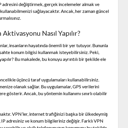
P adresini değiştirmek, gerçek incelemeler almak ve
 kullanabilmenizi sağlayacaktır. Ancak, her zaman güncel
rmalısınız.
 Aktivasyonu Nasıl Yapılır?
onlar, insanların hayatında önemli bir yer tutuyor. Bununla
 sahte konum bilgisi kullanmak isteyebilirsiniz. Peki,
yapılır? Bu makalede, bu konuyu ayrıntılı bir şekilde ele
ncelikle üçüncü taraf uygulamaları kullanabilirsiniz.
enize olanak sağlar. Bu uygulamalar, GPS verilerini
e gösterir. Ancak, bu yöntemin kullanımı sınırlı olabilir
ktır. VPN’ler, internet trafiğinizi başka bir ülkedeymiş
, IP adresiniz ve konum bilgileriniz değişir. Farklı VPN
mu seçebilir ve akıllı telefonunuzun konumunu bu şekilde