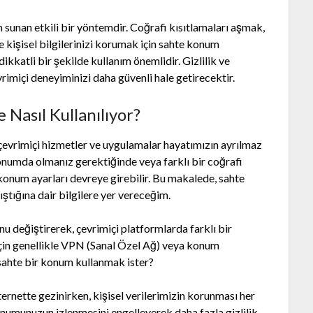
 sunan etkili bir yöntemdir. Coğrafi kısıtlamaları aşmak,
 kişisel bilgilerinizi korumak için sahte konum
ikkatli bir şekilde kullanım önemlidir. Gizlilik ve
rimiçi deneyiminizi daha güvenli hale getirecektir.
Nasıl Kullanılıyor?
çevrimiçi hizmetler ve uygulamalar hayatımızın ayrılmaz
 konumda olmanız gerektiğinde veya farklı bir coğrafi
konum ayarları devreye girebilir. Bu makalede, sahte
ıştığına dair bilgilere yer vereceğim.
u değiştirerek, çevrimiçi platformlarda farklı bir
çin genellikle VPN (Sanal Özel Ağ) veya konum
i sahte bir konum kullanmak ister?
İnternette gezinirken, kişisel verilerimizin korunması her
numunuzun izlenmesini engelleyerek daha fazla gizlilik