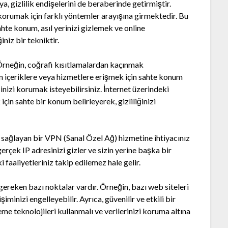
nya, gizlilik endişelerini de beraberinde getirmiştir.
ini korumak için farklı yöntemler arayışına girmektedir. Bu
hte konum, asıl yerinizi gizlemek ve online
niz bir tekniktir.
Örneğin, coğrafi kısıtlamalardan kaçınmak
 olan içeriklere veya hizmetlere erişmek için sahte konum
ğinizi korumak isteyebilirsiniz. İnternet üzerindeki
için sahte bir konum belirleyerek, gizliliğinizi
nu sağlayan bir VPN (Sanal Özel Ağ) hizmetine ihtiyacınız
gerçek IP adresinizi gizler ve sizin yerine başka bir
 faaliyetleriniz takip edilemez hale gelir.
ereken bazı noktalar vardır. Örneğin, bazı web siteleri
minizi engelleyebilir. Ayrıca, güvenilir ve etkili bir
me teknolojileri kullanmalı ve verilerinizi koruma altına