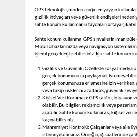
GPS teknolojisi, modern çağın en yaygın kullanılan
gizlilik ihtiyaçları veya güvenlik endişeleri nede
sahte konum kullanmanın faydaları ortaya çıkabili
Sahte konum kullanma, GPS sinyallerini manipüle
Mobil cihazlarınızda veya navigasyon sistemlerind
işlemi gerçekleştirebilirsiniz. İşte sahte konum k
Gizlilik ve Güvenlik: Özellikle sosyal medya
gerçek konumunuzu paylaşmak istemeyebilirsin
gerçek konumunuza erişmesine izin verirken, gen
veya takip risklerini azaltarak, güvenlik seviyen
Kişisel Veri Koruması: GPS takibi, lokasyon 
olabilir. Bu bilgiler, reklamcılık veya pazarlama 
açabilir. Sahte konum kullanarak, kişisel veril
kaçınabilirsiniz.
Mahremiyet Kontrolü: Çalışanlar veya aile üye
istemeyebilirsiniz. Örneğin, iş saatlerinde ça