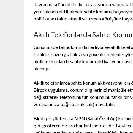
davranması önemlidir. İyi bir araştırma yapmak, I
yerel alanda aktif olmak, sahte konumu başarıyla
politikaları takip etmeli ve uzman görüşüne başvu
Akıllı Telefonlarda Sahte Konum
Günümüzde teknoloji hızla ilerliyor ve akıllı telef
birlikte, bazen gizlilik veya güvenlik nedenleriyle
akıllı telefonlarda sahte konum aktivasyonu nasıl 
alacağız.
Akıllı telefonlarda sahte konum aktivasyonu için ö
Birçok uygulama, konum bilgilerinizi manipüle etm
değiştirerek telefonunuzun konumunu farklı bir yer
ve cihazınıza bağlı olarak çalışmayabilir.
Bir diğer yöntem ise VPN (Sanal Özel Ağ) kullanma
gibi gösteren bir ara bağlantı noktasıdır. Böylece
sağlayıcılarından birini seçerek, istediğiniz konu