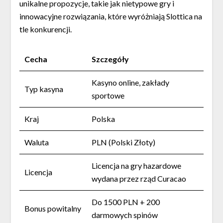
unikalne propozycje, takie jak nietypowe gry i
innowacyjne rozwiązania, które wyróżniają Slottica na
tle konkurencji.
Cecha
Szczegóły
Kasyno online, zakłady
Typ kasyna
sportowe
Kraj
Polska
Waluta
PLN (Polski Złoty)
Licencja na gry hazardowe
Licencja
wydana przez rząd Curacao
Do 1500 PLN + 200
Bonus powitalny
darmowych spinów