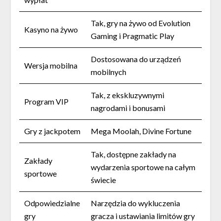
Tak, gry na żywo od Evolution
Kasyno na żywo
Gaming i Pragmatic Play
Dostosowana do urządzeń
Wersja mobilna
mobilnych
Tak, z ekskluzywnymi
Program VIP
nagrodami i bonusami
Gry z jackpotem
Mega Moolah, Divine Fortune
Tak, dostępne zakłady na
Zakłady
wydarzenia sportowe na całym
sportowe
świecie
Odpowiedzialne
Narzędzia do wykluczenia
gry
gracza i ustawiania limitów gry