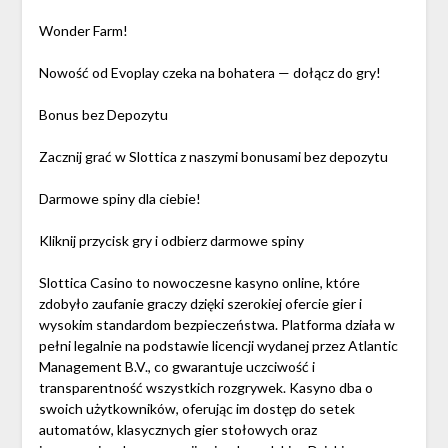
Wonder Farm!
Nowość od Evoplay czeka na bohatera — dołącz do gry!
Bonus bez Depozytu
Zacznij grać w Slottica z naszymi bonusami bez depozytu
Darmowe spiny dla ciebie!
Kliknij przycisk gry i odbierz darmowe spiny
Slottica Casino to nowoczesne kasyno online, które
zdobyło zaufanie graczy dzięki szerokiej ofercie gier i
wysokim standardom bezpieczeństwa. Platforma działa w
pełni legalnie na podstawie licencji wydanej przez Atlantic
Management B.V., co gwarantuje uczciwość i
transparentność wszystkich rozgrywek. Kasyno dba o
swoich użytkowników, oferując im dostęp do setek
automatów, klasycznych gier stołowych oraz