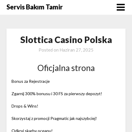
Skip
Servis Bakım Tamir
to
content
Slottica Casino Polska
Posted on
Haziran 27, 2025
Oficjalna strona
Bonus za Rejestracje
Zgarnij 300% bonusu i 30 FS za pierwszy depozyt!
Drops & Wins!
Skorzystaj z promocji Pragmatic jak najszybciej!
Odkryj skarby oceanu!