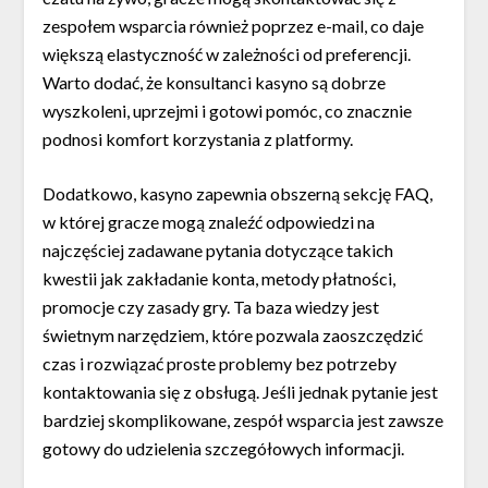
zespołem wsparcia również poprzez e-mail, co daje
większą elastyczność w zależności od preferencji.
Warto dodać, że konsultanci kasyno są dobrze
wyszkoleni, uprzejmi i gotowi pomóc, co znacznie
podnosi komfort korzystania z platformy.
Dodatkowo, kasyno zapewnia obszerną sekcję FAQ,
w której gracze mogą znaleźć odpowiedzi na
najczęściej zadawane pytania dotyczące takich
kwestii jak zakładanie konta, metody płatności,
promocje czy zasady gry. Ta baza wiedzy jest
świetnym narzędziem, które pozwala zaoszczędzić
czas i rozwiązać proste problemy bez potrzeby
kontaktowania się z obsługą. Jeśli jednak pytanie jest
bardziej skomplikowane, zespół wsparcia jest zawsze
gotowy do udzielenia szczegółowych informacji.