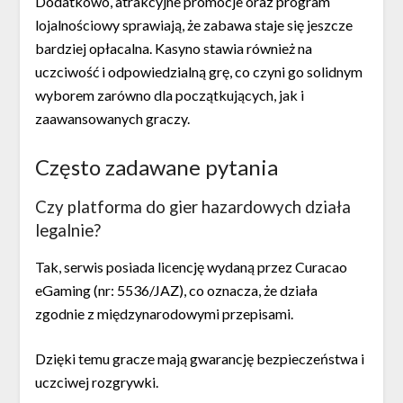
Dodatkowo, atrakcyjne promocje oraz program
lojalnościowy sprawiają, że zabawa staje się jeszcze
bardziej opłacalna. Kasyno stawia również na
uczciwość i odpowiedzialną grę, co czyni go solidnym
wyborem zarówno dla początkujących, jak i
zaawansowanych graczy.
Często zadawane pytania
Czy platforma do gier hazardowych działa
legalnie?
Tak, serwis posiada licencję wydaną przez Curacao
eGaming (nr: 5536/JAZ), co oznacza, że działa
zgodnie z międzynarodowymi przepisami.
Dzięki temu gracze mają gwarancję bezpieczeństwa i
uczciwej rozgrywki.