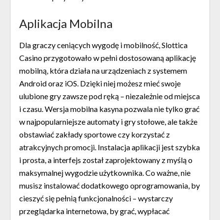
Aplikacja Mobilna
Dla graczy ceniących wygodę i mobilność, Slottica
Casino przygotowało w pełni dostosowaną aplikację
mobilną, która działa na urządzeniach z systemem
Android oraz iOS. Dzięki niej możesz mieć swoje
ulubione gry zawsze pod ręką – niezależnie od miejsca
i czasu. Wersja mobilna kasyna pozwala nie tylko grać
w najpopularniejsze automaty i gry stołowe, ale także
obstawiać zakłady sportowe czy korzystać z
atrakcyjnych promocji. Instalacja aplikacji jest szybka
i prosta, a interfejs został zaprojektowany z myślą o
maksymalnej wygodzie użytkownika. Co ważne, nie
musisz instalować dodatkowego oprogramowania, by
cieszyć się pełnią funkcjonalności – wystarczy
przeglądarka internetowa, by grać, wypłacać