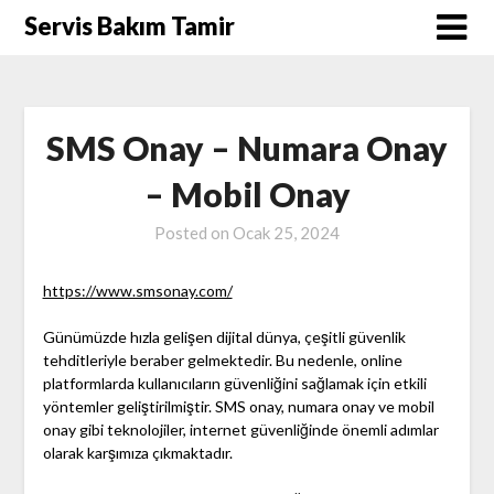
Skip
Servis Bakım Tamir
to
content
SMS Onay – Numara Onay
– Mobil Onay
Posted on
Ocak 25, 2024
https://www.smsonay.com/
Günümüzde hızla gelişen dijital dünya, çeşitli güvenlik
tehditleriyle beraber gelmektedir. Bu nedenle, online
platformlarda kullanıcıların güvenliğini sağlamak için etkili
yöntemler geliştirilmiştir. SMS onay, numara onay ve mobil
onay gibi teknolojiler, internet güvenliğinde önemli adımlar
olarak karşımıza çıkmaktadır.