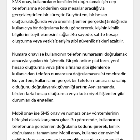
SMS onay, kullanıcıların kimliklerini doğrulamak için cep
telefonlarına gönderilen kısa mesajlar aracılığıyla
gerçekleştirilen bir süreçtir. Bu yöntem, bir hesap
oluşturulduğunda veya önemli işlemler gerçekleştirildiğinde
kullanıcıya bir doğrulama kodu göndererek, kişinin kimlik
bilgilerini teyit etmesini sağlar. Bu sayede, sahte hesap
oluşturma veya yetkisiz erişim gibi güvenlik riskleri azaltılır.
Numara onay ise kullanıcının telefon numarasını doğrulamak
amacıyla yapılan bir işlemdir. Birçok online platform, yeni
hesap oluşturma veya şifre sıfırlama gibi işlemlerde
kullanıcıdan telefon numarasını doğrulamasını istemektedir.
Bu yöntem, kullanıcının gerçek bir telefon numarasına sahip
olduğunu doğrulayarak güvenliği artırır. Aynı zamanda,
birden fazla hesap oluşturma veya kötü niyetli işlemler gibi
durumları da engeller.
Mobil onay ise SMS onay ve numara onay yöntemlerinin
birleşimi olarak karşımıza çıkar. Bu yöntemde, kullanıcının
telefonuna gönderilen doğrulama kodunu girerek, kimlik
doğrulaması tamamlanır. Mobil onay, kullanıcı deneyimini
geliştirirken aynı zamanda güvenlik açısından da önemli bir