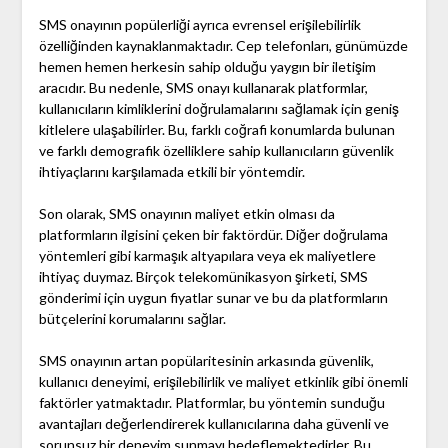
SMS onayının popülerliği ayrıca evrensel erişilebilirlik
özelliğinden kaynaklanmaktadır. Cep telefonları, günümüzde
hemen hemen herkesin sahip olduğu yaygın bir iletişim
aracıdır. Bu nedenle, SMS onayı kullanarak platformlar,
kullanıcıların kimliklerini doğrulamalarını sağlamak için geniş
kitlelere ulaşabilirler. Bu, farklı coğrafi konumlarda bulunan
ve farklı demografik özelliklere sahip kullanıcıların güvenlik
ihtiyaçlarını karşılamada etkili bir yöntemdir.
Son olarak, SMS onayının maliyet etkin olması da
platformların ilgisini çeken bir faktördür. Diğer doğrulama
yöntemleri gibi karmaşık altyapılara veya ek maliyetlere
ihtiyaç duymaz. Birçok telekomünikasyon şirketi, SMS
gönderimi için uygun fiyatlar sunar ve bu da platformların
bütçelerini korumalarını sağlar.
SMS onayının artan popülaritesinin arkasında güvenlik,
kullanıcı deneyimi, erişilebilirlik ve maliyet etkinlik gibi önemli
faktörler yatmaktadır. Platformlar, bu yöntemin sunduğu
avantajları değerlendirerek kullanıcılarına daha güvenli ve
sorunsuz bir deneyim sunmayı hedeflemektedirler. Bu