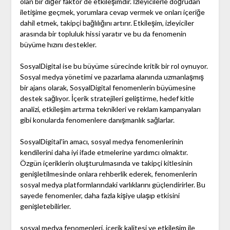
olan bir diğer faktör de etkileşimdir. İzleyicilerle doğrudan
iletişime geçmek, yorumlara cevap vermek ve onları içeriğe
dahil etmek, takipçi bağlılığını artırır. Etkileşim, izleyiciler
arasında bir topluluk hissi yaratır ve bu da fenomenin
büyüme hızını destekler.
SosyalDigital ise bu büyüme sürecinde kritik bir rol oynuyor.
Sosyal medya yönetimi ve pazarlama alanında uzmanlaşmış
bir ajans olarak, SosyalDigital fenomenlerin büyümesine
destek sağlıyor. İçerik stratejileri geliştirme, hedef kitle
analizi, etkileşim artırma teknikleri ve reklam kampanyaları
gibi konularda fenomenlere danışmanlık sağlarlar.
SosyalDigital'in amacı, sosyal medya fenomenlerinin
kendilerini daha iyi ifade etmelerine yardımcı olmaktır.
Özgün içeriklerin oluşturulmasında ve takipçi kitlesinin
genişletilmesinde onlara rehberlik ederek, fenomenlerin
sosyal medya platformlarındaki varlıklarını güçlendirirler. Bu
sayede fenomenler, daha fazla kişiye ulaşıp etkisini
genişletebilirler.
sosyal medya fenomenleri, içerik kalitesi ve etkileşim ile