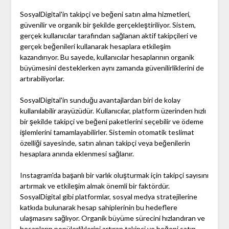
SosyalDigital'in takipçi ve beğeni satın alma hizmetleri,
güvenilir ve organik bir şekilde gerçekleştiriliyor. Sistem,
gerçek kullanıcılar tarafından sağlanan aktif takipçileri ve
gerçek beğenileri kullanarak hesaplara etkileşim
kazandırıyor. Bu sayede, kullanıcılar hesaplarının organik
büyümesini desteklerken aynı zamanda güvenilirliklerini de
artırabiliyorlar.
SosyalDigital'in sunduğu avantajlardan biri de kolay
kullanılabilir arayüzüdür. Kullanıcılar, platform üzerinden hızlı
bir şekilde takipçi ve beğeni paketlerini seçebilir ve ödeme
işlemlerini tamamlayabilirler. Sistemin otomatik teslimat
özelliği sayesinde, satın alınan takipçi veya beğenilerin
hesaplara anında eklenmesi sağlanır.
Instagram'da başarılı bir varlık oluşturmak için takipçi sayısını
artırmak ve etkileşim almak önemli bir faktördür.
SosyalDigital gibi platformlar, sosyal medya stratejilerine
katkıda bulunarak hesap sahiplerinin bu hedeflere
ulaşmasını sağlıyor. Organik büyüme sürecini hızlandıran ve
hesapların popülerliklerini artıran takipçi ve beğeni satın