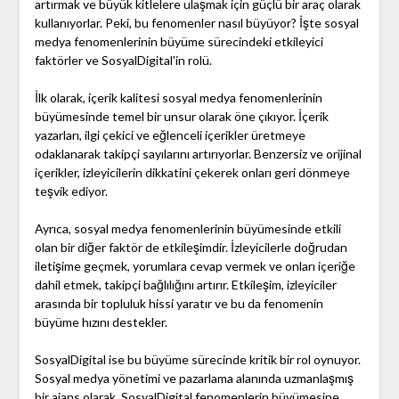
artırmak ve büyük kitlelere ulaşmak için güçlü bir araç olarak
kullanıyorlar. Peki, bu fenomenler nasıl büyüyor? İşte sosyal
medya fenomenlerinin büyüme sürecindeki etkileyici
faktörler ve SosyalDigital'in rolü.
İlk olarak, içerik kalitesi sosyal medya fenomenlerinin
büyümesinde temel bir unsur olarak öne çıkıyor. İçerik
yazarları, ilgi çekici ve eğlenceli içerikler üretmeye
odaklanarak takipçi sayılarını artırıyorlar. Benzersiz ve orijinal
içerikler, izleyicilerin dikkatini çekerek onları geri dönmeye
teşvik ediyor.
Ayrıca, sosyal medya fenomenlerinin büyümesinde etkili
olan bir diğer faktör de etkileşimdir. İzleyicilerle doğrudan
iletişime geçmek, yorumlara cevap vermek ve onları içeriğe
dahil etmek, takipçi bağlılığını artırır. Etkileşim, izleyiciler
arasında bir topluluk hissi yaratır ve bu da fenomenin
büyüme hızını destekler.
SosyalDigital ise bu büyüme sürecinde kritik bir rol oynuyor.
Sosyal medya yönetimi ve pazarlama alanında uzmanlaşmış
bir ajans olarak, SosyalDigital fenomenlerin büyümesine