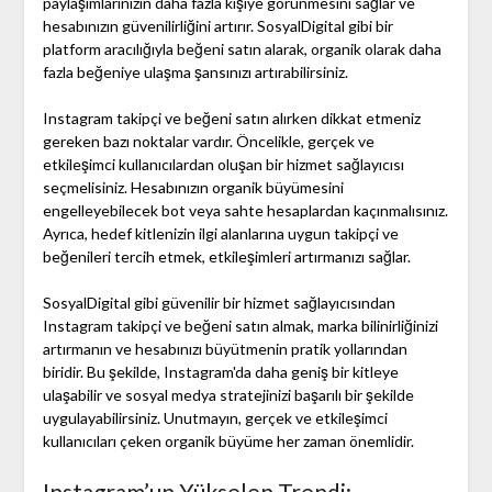
paylaşımlarınızın daha fazla kişiye görünmesini sağlar ve
hesabınızın güvenilirliğini artırır. SosyalDigital gibi bir
platform aracılığıyla beğeni satın alarak, organik olarak daha
fazla beğeniye ulaşma şansınızı artırabilirsiniz.
Instagram takipçi ve beğeni satın alırken dikkat etmeniz
gereken bazı noktalar vardır. Öncelikle, gerçek ve
etkileşimci kullanıcılardan oluşan bir hizmet sağlayıcısı
seçmelisiniz. Hesabınızın organik büyümesini
engelleyebilecek bot veya sahte hesaplardan kaçınmalısınız.
Ayrıca, hedef kitlenizin ilgi alanlarına uygun takipçi ve
beğenileri tercih etmek, etkileşimleri artırmanızı sağlar.
SosyalDigital gibi güvenilir bir hizmet sağlayıcısından
Instagram takipçi ve beğeni satın almak, marka bilinirliğinizi
artırmanın ve hesabınızı büyütmenin pratik yollarından
biridir. Bu şekilde, Instagram'da daha geniş bir kitleye
ulaşabilir ve sosyal medya stratejinizi başarılı bir şekilde
uygulayabilirsiniz. Unutmayın, gerçek ve etkileşimci
kullanıcıları çeken organik büyüme her zaman önemlidir.
Instagram’un Yükselen Trendi: