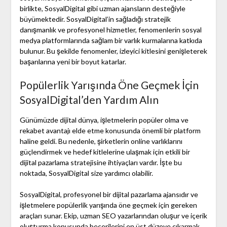
birlikte, SosyalDigital gibi uzman ajansların desteğiyle
büyümektedir. SosyalDigital’in sağladığı stratejik
danışmanlık ve profesyonel hizmetler, fenomenlerin sosyal
medya platformlarında sağlam bir varlık kurmalarına katkıda
bulunur. Bu şekilde fenomenler, izleyici kitlesini genişleterek
başarılarına yeni bir boyut katarlar.
Popülerlik Yarışında Öne Geçmek İçin
SosyalDigital’den Yardım Alın
Günümüzde dijital dünya, işletmelerin popüler olma ve
rekabet avantajı elde etme konusunda önemli bir platform
haline geldi. Bu nedenle, şirketlerin online varlıklarını
güçlendirmek ve hedef kitlelerine ulaşmak için etkili bir
dijital pazarlama stratejisine ihtiyaçları vardır. İşte bu
noktada, SosyalDigital size yardımcı olabilir.
SosyalDigital, profesyonel bir dijital pazarlama ajansıdır ve
işletmelere popülerlik yarışında öne geçmek için gereken
araçları sunar. Ekip, uzman SEO yazarlarından oluşur ve içerik
oluşturma konusunda becerilerini en üst düzeye çıkarmak