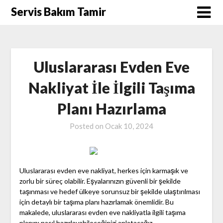
Skip
Servis Bakım Tamir
to
content
Uluslararası Evden Eve
Nakliyat İle İlgili Taşıma
Planı Hazırlama
Posted on
Ocak 10, 2024
Uluslararası evden eve nakliyat, herkes için karmaşık ve
zorlu bir süreç olabilir. Eşyalarınızın güvenli bir şekilde
taşınması ve hedef ülkeye sorunsuz bir şekilde ulaştırılması
için detaylı bir taşıma planı hazırlamak önemlidir. Bu
makalede, uluslararası evden eve nakliyatla ilgili taşıma
planını nasıl hazırlayabileceğinizi anlatacağız.