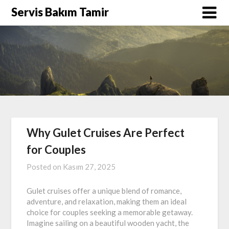
Skip
Servis Bakım Tamir
to
content
Why Gulet Cruises Are Perfect
for Couples
Posted on
Kasım 27, 2025
Gulet cruises offer a unique blend of romance,
adventure, and relaxation, making them an ideal
choice for couples seeking a memorable getaway.
Imagine sailing on a beautiful wooden yacht, the